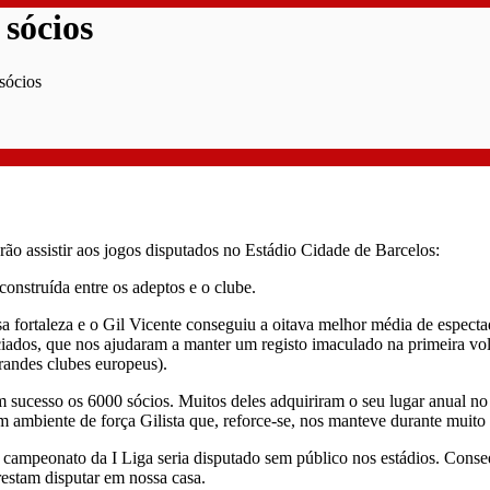
 sócios
sócios
o assistir aos jogos disputados no Estádio Cidade de Barcelos:
onstruída entre os adeptos e o clube.
sa fortaleza e o Gil Vicente conseguiu a oitava melhor média de espec
ciados, que nos ajudaram a manter um registo imaculado na primeira vol
grandes clubes europeus).
 sucesso os 6000 sócios. Muitos deles adquiriram o seu lugar anual no 
um ambiente de força Gilista que, reforce-se, nos manteve durante muito
 o campeonato da I Liga seria disputado sem público nos estádios. Con
restam disputar em nossa casa.