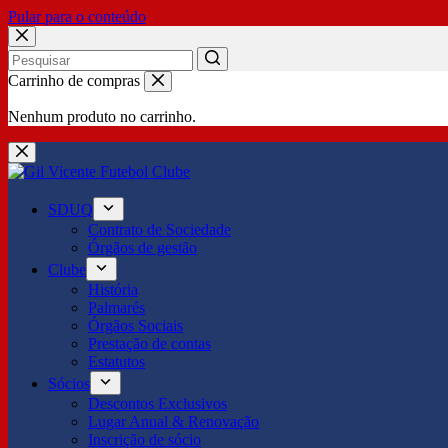
Pular para o conteúdo
No
Carrinho de compras
results
Nenhum produto no carrinho.
SDUQ
Contrato de Sociedade
Órgãos de gestão
Clube
História
Palmarés
Órgãos Sociais
Prestação de contas
Estatutos
Sócios
Descontos Exclusivos
Lugar Anual & Renovação
Inscrição de sócio