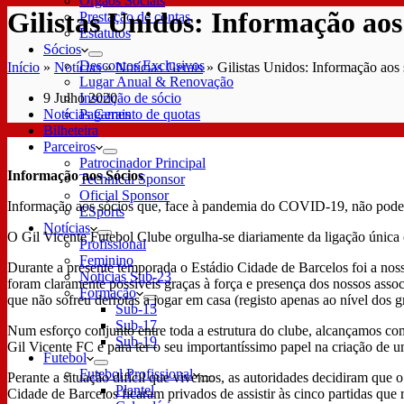
Órgãos Sociais
Gilistas Unidos: Informação aos
Prestação de contas
Estatutos
Sócios
Descontos Exclusivos
Início
»
Notícias
»
Notícias Gerais
»
Gilistas Unidos: Informação aos 
Lugar Anual & Renovação
9 Julho 2020
Inscrição de sócio
Notícias Gerais
Pagamento de quotas
Bilheteira
Parceiros
Patrocinador Principal
Informação aos Sócios
Technical Sponsor
Oficial Sponsor
Informação aos sócios que, face à pandemia do COVID-19, não poderã
ESports
Notícias
O Gil Vicente Futebol Clube orgulha-se diariamente da ligação única c
Profissional
Feminino
Durante a presente temporada o Estádio Cidade de Barcelos foi a nos
Notícias Sub-23
foram claramente possíveis graças à força e presença dos nossos asso
Formação
que não sofreu derrotas a jogar em casa (registo apenas ao nível dos 
Sub-15
Sub-17
Num esforço conjunto entre toda a estrutura do clube, alcançamos com
Sub-19
Gil Vicente FC e para ter o seu importantíssimo papel na criação de 
Futebol
Futebol Profissional
Perante a situação difícil que vivemos, as autoridades decidiram que
Plantel
Cidade de Barcelos ficaram privados de assistir às cinco partidas que 