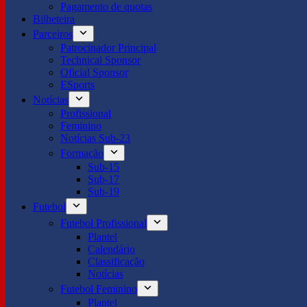
Pagamento de quotas
Bilheteira
Parceiros
Patrocinador Principal
Technical Sponsor
Oficial Sponsor
ESports
Notícias
Profissional
Feminino
Notícias Sub-23
Formação
Sub-15
Sub-17
Sub-19
Futebol
Futebol Profissional
Plantel
Calendário
Classificação
Notícias
Futebol Feminino
Plantel