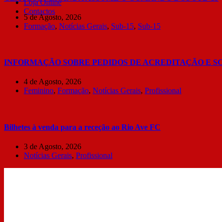
Loja Online
Contactos
5 de Agosto, 2026
Formação
,
Notícias Gerais
,
Sub-15
,
Sub-15
INFORMAÇÃO SOBRE PEDIDOS DE ACREDITAÇÃO E S
4 de Agosto, 2026
Feminino
,
Formação
,
Notícias Gerais
,
Profissional
Bilhetes à venda para a receção ao Rio Ave FC
3 de Agosto, 2026
Notícias Gerais
,
Profissional