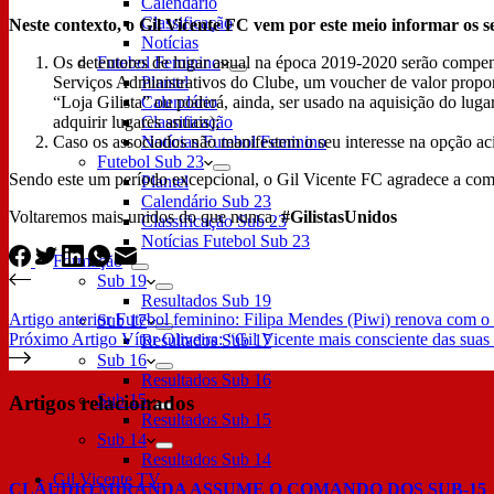
Calendário
Classificação
Neste contexto, o Gil Vicente FC vem por este meio informar os s
Notícias
Os detentores de lugar anual na época 2019-2020 serão compens
Futebol Feminino
Serviços Administrativos do Clube, um voucher de valor propor
Plantel
“Loja Gilista” ou poderá, ainda, ser usado na aquisição do lug
Calendário
adquirir lugares anuais);
Classificação
Caso os associados não manifestem o seu interesse na opção aci
Notícias Futebol Feminino
Futebol Sub 23
Sendo este um período excepcional, o Gil Vicente FC agradece a com
Plantel
Calendário Sub 23
Voltaremos mais unidos do que nunca.
#GilistasUnidos
Classificação Sub 23
Notícias Futebol Sub 23
Formação
Sub 19
Resultados Sub 19
Artigo
anterior
Futebol feminino: Filipa Mendes (Piwi) renova com o
Sub 17
Próximo
Artigo
Vítor Oliveira: “Gil Vicente mais consciente das sua
Resultados Sub 17
Sub 16
Resultados Sub 16
Sub 15
Artigos relacionados
Resultados Sub 15
Sub 14
Resultados Sub 14
Gil Vicente TV
CLÁUDIO MIRANDA ASSUME O COMANDO DOS SUB-15