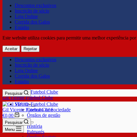
Descontos exclusivos
Inscrição de sócio
Loja Online
Corrida dos Galos
Estádio
Este website utiliza cookies para permitir uma melhor experiência por 
Aceitar
Rejeitar
Descontos exclusivos
Inscrição de sócio
Loja Online
Corrida dos Galos
Estádio
Pesquisar
Gil Vicente Futebol Clube
SDUQ
Gil Vicente Futebol Clube
Contrato de Sociedade
Órgãos de gestão
€
0,00
Clube
Pesquisar
História
Menu
Palmarés