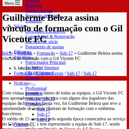
História
Menu
Palmarés
Órgãos Sociais
Guilherme Beleza assina
Prestação de contas
Estatutos
vínculo de formação com o Gil
Sócios
Descontos Exclusivos
Vicente FC
Lugar Anual & Renovação
Inscrição de sócio
Pagamento de quotas
Bilheteira
Início
»
Notícias
»
Formação
»
Sub-17
»
Guilherme Beleza assina
Parceiros
vínculo de formação com o Gil Vicente FC
Patrocinador Principal
Technical Sponsor
6 Janeiro 2022
Oficial Sponsor
Formação
/
Notícias Gerais
/
Sub-17
/
Sub-17
ESports
Notícias
Profissional
Com vista a garantir o futuro de todas as equipas, o Gil Vicente FC
Feminino
tem apostado em criar vínculos com alguns dos jogadores das
Notícias Sub-23
equipas de formação. Desta vez, foi Guilherme Beleza que teve a
Formação
oportunidade de assinar contrato de formação com o emblema
Sub-15
barcelense.
Sub-17
O médio de 15 anos está pela segunda época consecutiva ao serviço
Sub-19
do Gil Vicente FC e tem representado a equipa de Sub-17, sendo
Futebol