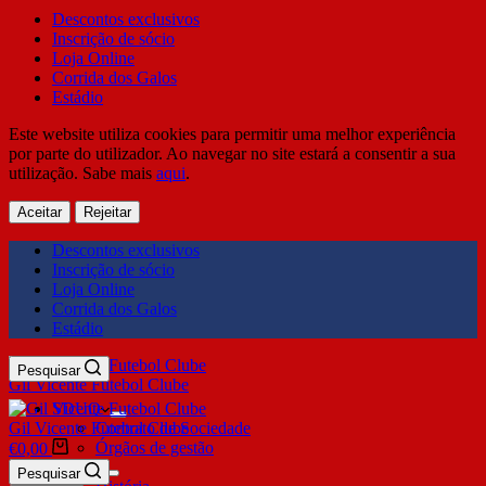
Descontos exclusivos
Inscrição de sócio
Loja Online
Corrida dos Galos
Estádio
Este website utiliza cookies para permitir uma melhor experiência
por parte do utilizador. Ao navegar no site estará a consentir a sua
utilização. Sabe mais
aqui
.
Aceitar
Rejeitar
Descontos exclusivos
Inscrição de sócio
Loja Online
Corrida dos Galos
Estádio
Pesquisar
Gil Vicente Futebol Clube
SDUQ
Gil Vicente Futebol Clube
Contrato de Sociedade
Órgãos de gestão
€
0,00
Clube
Pesquisar