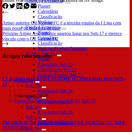
muitas vezes titular na Divisão de Honra da AF Braga.
Futebol Profissional
Plantel
Calendário
Classificação
Notícias
Artigo
anterior
Gil Vicente FC é a terceira equipa da I Liga com
Futebol Feminino
mais posse de bola fora de casa
Plantel
Próximo
Artigo
José Silveira agarrou lugar nos Sub-17 e merece
Calendário
vínculo com o Gil Vicente FC
Classificação
Notícias Futebol Feminino
Futebol Sub 23
Artigos relacionados
Plantel
Calendário Sub 23
Classificação Sub 23
Notícias Futebol Sub 23
CLÁUDIO MIRANDA ASSUME O COMANDO DOS SUB-
Formação
15
Sub 19
Resultados Sub 19
5 de Agosto, 2026
Sub 17
Formação
,
Notícias Gerais
,
Sub-15
,
Sub-15
Resultados Sub 17
Sub 16
Resultados Sub 16
Sub 15
INFORMAÇÃO SOBRE PEDIDOS DE ACREDITAÇÃO E
Resultados Sub 15
SCOUTING
Sub 14