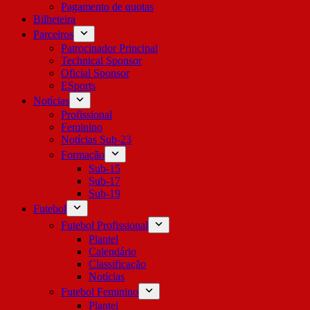
Pagamento de quotas
Bilheteira
Parceiros
Patrocinador Principal
Technical Sponsor
Oficial Sponsor
ESports
Notícias
Profissional
Feminino
Notícias Sub-23
Formação
Sub-15
Sub-17
Sub-19
Futebol
Futebol Profissional
Plantel
Calendário
Classificação
Notícias
Futebol Feminino
Plantel