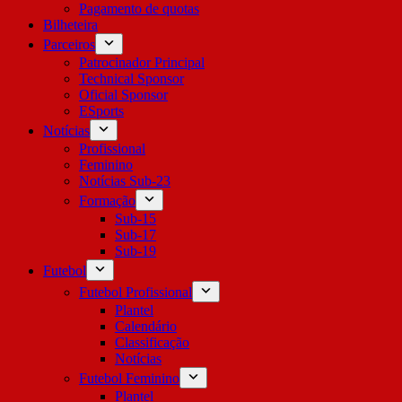
Pagamento de quotas
Bilheteira
Parceiros
Patrocinador Principal
Technical Sponsor
Oficial Sponsor
ESports
Notícias
Profissional
Feminino
Notícias Sub-23
Formação
Sub-15
Sub-17
Sub-19
Futebol
Futebol Profissional
Plantel
Calendário
Classificação
Notícias
Futebol Feminino
Plantel