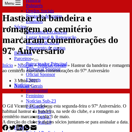
História
Menu
Palmarés
Órgãos Sociais
Hastear da bandeira e
Prestação de contas
Estatutos
romagem ao cemitério
Sócios
Descontos Exclusivos
marcaram comemorações do
Lugar Anual & Renovação
Inscrição de sócio
Pagamento de quotas
97º Aniversário
Bilheteira
Parceiros
Patrocinador Principal
Início
»
Notícias
»
Notícias Gerais
»
Hastear da bandeira e romagem
Technical Sponsor
ao cemitério marcaram comemorações do 97º Aniversário
Oficial Sponsor
ESports
3 Maio 2021
Notícias
Notícias Gerais
Profissional
Feminino
Notícias Sub-23
O Gil Vicente FC celebrou esta segunda-feira o 97º Aniversário. O
Formação
habitual hastear da bandeira, na sede do clube, e a romagem ao
Sub-15
cemitério marcaram o dia 3 de maio.
Sub-17
A direção do clube e alguns sócios juntaram-se para assinalar a data.
Sub-19
Futebol