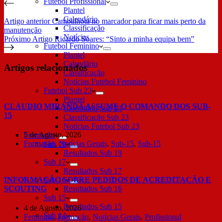
Futebol Profissional
Plantel
Calendário
Artigo
anterior
Cambalhota no marcador para ficar mais perto da
Classificação
manutenção
Notícias
Próximo
Artigo
Ricardo Soares: “Sinto a minha equipa bem”
Futebol Feminino
Plantel
Calendário
Artigos relacionados
Classificação
Notícias Futebol Feminino
Futebol Sub 23
Plantel
CLÁUDIO MIRANDA ASSUME O COMANDO DOS SUB-
Calendário Sub 23
15
Classificação Sub 23
Notícias Futebol Sub 23
5 de Agosto, 2026
Formação
Formação
,
Notícias Gerais
,
Sub-15
,
Sub-15
Sub 19
Resultados Sub 19
Sub 17
Resultados Sub 17
Sub 16
INFORMAÇÃO SOBRE PEDIDOS DE ACREDITAÇÃO E
Resultados Sub 16
SCOUTING
Sub 15
Resultados Sub 15
4 de Agosto, 2026
Sub 14
Feminino
,
Formação
,
Notícias Gerais
,
Profissional