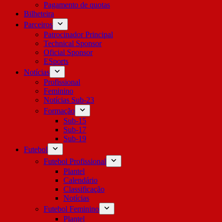
Pagamento de quotas
Bilheteira
Parceiros
Patrocinador Principal
Technical Sponsor
Oficial Sponsor
ESports
Notícias
Profissional
Feminino
Notícias Sub-23
Formação
Sub-15
Sub-17
Sub-19
Futebol
Futebol Profissional
Plantel
Calendário
Classificação
Notícias
Futebol Feminino
Plantel