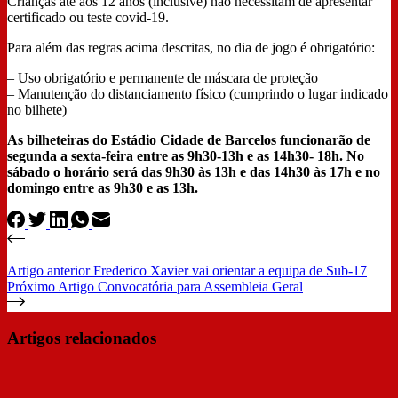
Crianças até aos 12 anos (inclusive) não necessitam de apresentar
certificado ou teste covid-19.
Para além das regras acima descritas, no dia de jogo é obrigatório:
– Uso obrigatório e permanente de máscara de proteção
– Manutenção do distanciamento físico (cumprindo o lugar indicado
no bilhete)
As bilheteiras do Estádio Cidade de Barcelos funcionarão de
segunda a sexta-feira entre as 9h30-13h e as 14h30- 18h. No
sábado o horário será das 9h30 às 13h e das 14h30 às 17h e no
domingo entre as 9h30 e as 13h.
Artigo
anterior
Frederico Xavier vai orientar a equipa de Sub-17
Próximo
Artigo
Convocatória para Assembleia Geral
Artigos relacionados