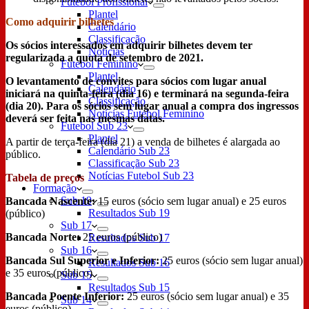
Futebol Profissional
Plantel
Como adquirir bilhetes
Calendário
Classificação
Os sócios interessados em adquirir bilhetes devem ter
Notícias
regularizada a quota de setembro de 2021.
Futebol Feminino
Plantel
O levantamento de convites para sócios com lugar anual
Calendário
iniciará na quinta-feira (dia 16) e terminará na segunda-feira
Classificação
(dia 20). Para os sócios sem lugar anual a compra dos ingressos
Notícias Futebol Feminino
deverá ser feita nas mesmas datas.
Futebol Sub 23
Plantel
A partir de terça-feira (dia 21) a venda de bilhetes é alargada ao
Calendário Sub 23
público.
Classificação Sub 23
Notícias Futebol Sub 23
Tabela de preços
Formação
Sub 19
Bancada Nascente:
15 euros (sócio sem lugar anual) e 25 euros
Resultados Sub 19
(público)
Sub 17
Bancada Norte:
25 euros (público)
Resultados Sub 17
Sub 16
Bancada Sul Superior e Inferior:
25 euros (sócio sem lugar anual)
Resultados Sub 16
e 35 euros (público)
Sub 15
Resultados Sub 15
Bancada Poente Inferior:
25 euros (sócio sem lugar anual) e 35
Sub 14
euros (público)