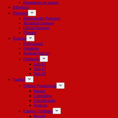
Pagamento de quotas
Bilheteira
Parceiros
Patrocinador Principal
Technical Sponsor
Oficial Sponsor
ESports
Notícias
Profissional
Feminino
Notícias Sub-23
Formação
Sub-15
Sub-17
Sub-19
Futebol
Futebol Profissional
Plantel
Calendário
Classificação
Notícias
Futebol Feminino
Plantel