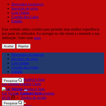
Descontos exclusivos
Inscrição de sócio
Loja Online
Corrida dos Galos
Estádio
Este website utiliza cookies para permitir uma melhor experiência
por parte do utilizador. Ao navegar no site estará a consentir a sua
utilização. Sabe mais
aqui
.
Aceitar
Rejeitar
Descontos exclusivos
Inscrição de sócio
Loja Online
Corrida dos Galos
Estádio
Pesquisar
Gil Vicente Futebol Clube
SDUQ
Gil Vicente Futebol Clube
Contrato de Sociedade
Órgãos de gestão
€
0,00
Clube
Pesquisar