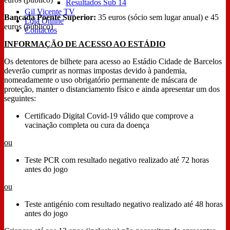
Resultados Sub 14
Gil Vicente TV
Bancada Poente Superior:
35 euros (sócio sem lugar anual) e 45
Loja Online
euros (público)
Contactos
INFORMAÇÃO DE ACESSO AO ESTÁDIO
Os detentores de bilhete para acesso ao Estádio Cidade de Barcelos
deverão cumprir as normas impostas devido à pandemia,
nomeadamente o uso obrigatório permanente de máscara de
proteção, manter o distanciamento físico e ainda apresentar um dos
seguintes:
Certificado Digital Covid-19 válido que comprove a
vacinação completa ou cura da doença
ou
Teste PCR com resultado negativo realizado até 72 horas
antes do jogo
ou
Teste antigénio com resultado negativo realizado até 48 horas
antes do jogo