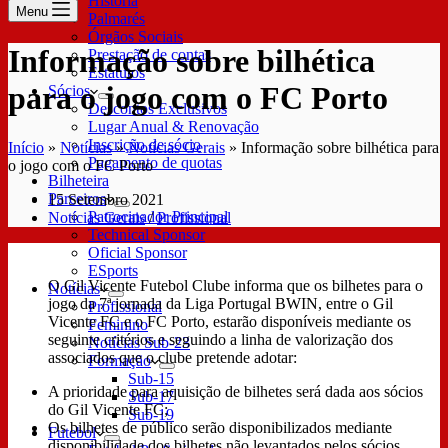
História
Menu
Palmarés
Órgãos Sociais
Informação sobre bilhética
Prestação de contas
Estatutos
para o jogo com o FC Porto
Sócios
Descontos Exclusivos
Lugar Anual & Renovação
Inscrição de sócio
Início
»
Notícias
»
Notícias Gerais
»
Informação sobre bilhética para
Pagamento de quotas
o jogo com o FC Porto
Bilheteira
Parceiros
15 Setembro 2021
Patrocinador Principal
Notícias Gerais
/
Profissional
Technical Sponsor
Oficial Sponsor
ESports
O Gil Vicente Futebol Clube informa que os bilhetes para o
Notícias
jogo da 7ª jornada da Liga Portugal BWIN, entre o Gil
Profissional
Vicente FC e o FC Porto, estarão disponíveis mediante os
Feminino
seguinte critérios e seguindo a linha de valorização dos
Notícias Sub-23
associados que o clube pretende adotar:
Formação
Sub-15
A prioridade para aquisição de bilhetes será dada aos sócios
Sub-17
do Gil Vicente FC;
Sub-19
Os bilhetes de público serão disponibilizados mediante
Futebol
disponibilidade dos bilhetes não levantados pelos sócios.