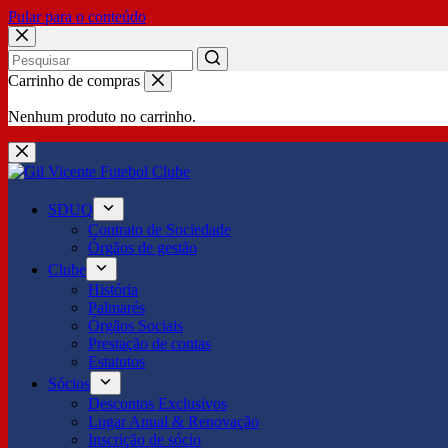
Pular para o conteúdo
No
Carrinho de compras
results
Nenhum produto no carrinho.
SDUQ
Contrato de Sociedade
Órgãos de gestão
Clube
História
Palmarés
Órgãos Sociais
Prestação de contas
Estatutos
Sócios
Descontos Exclusivos
Lugar Anual & Renovação
Inscrição de sócio