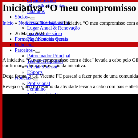
Órgãos Sociais
Iniciativa “O meu compromisso 
Prestação de contas
Estatutos
Sócios
Descontos Exclusivos
Início
»
Notícias
»
Formação
»
Iniciativa “O meu compromisso com a 
Lugar Anual & Renovação
26 Março 2021
Inscrição de sócio
Formação
/
Notícias Gerais
Pagamento de quotas
Bilheteira
Parceiros
Patrocinador Principal
A iniciativa “O meu compromisso com a ética” levada a cabo pelo Gil
Technical Sponsor
confirmou ontem a aprovação da iniciativa.
Oficial Sponsor
ESports
Desta forma, o Gil Vicente FC passará a fazer parte de uma comunida
Notícias
Profissional
Reveja o vídeo do resumo da atividade levada a cabo com pais e atlet
Feminino
Notícias Sub-23
Formação
Sub-15
Sub-17
Sub-19
Futebol
Futebol Profissional
Plantel