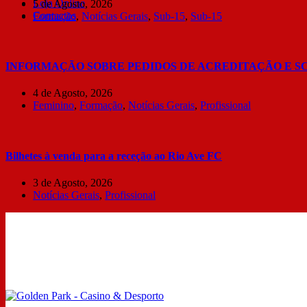
Loja Online
5 de Agosto, 2026
Contactos
Formação
,
Notícias Gerais
,
Sub-15
,
Sub-15
INFORMAÇÃO SOBRE PEDIDOS DE ACREDITAÇÃO E S
4 de Agosto, 2026
Feminino
,
Formação
,
Notícias Gerais
,
Profissional
Bilhetes à venda para a receção ao Rio Ave FC
3 de Agosto, 2026
Notícias Gerais
,
Profissional