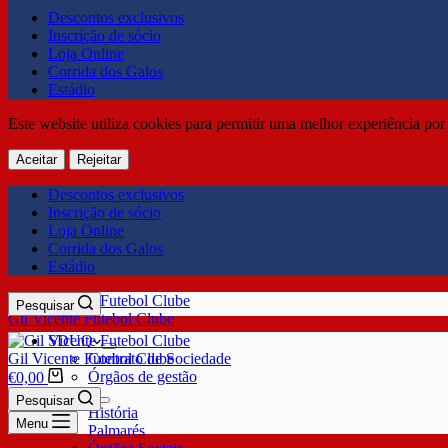
Descontos exclusivos
Inscrição de sócio
Loja Online
Corrida dos Galos
Estádio
Este website utiliza cookies para permitir uma melhor experiência por 
Aceitar
Rejeitar
Descontos exclusivos
Inscrição de sócio
Loja Online
Corrida dos Galos
Estádio
Pesquisar
Gil Vicente Futebol Clube
SDUQ
Gil Vicente Futebol Clube
Contrato de Sociedade
Órgãos de gestão
€
0,00
Clube
Pesquisar
História
Menu
Palmarés