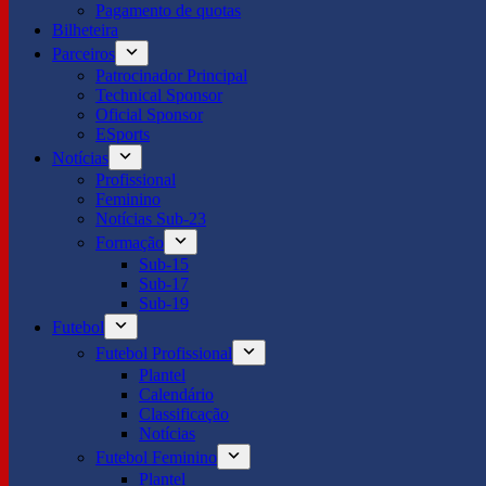
Pagamento de quotas
Bilheteira
Parceiros
Patrocinador Principal
Technical Sponsor
Oficial Sponsor
ESports
Notícias
Profissional
Feminino
Notícias Sub-23
Formação
Sub-15
Sub-17
Sub-19
Futebol
Futebol Profissional
Plantel
Calendário
Classificação
Notícias
Futebol Feminino
Plantel