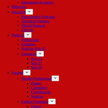
Pagamento de quotas
Bilheteira
Parceiros
Patrocinador Principal
Technical Sponsor
Oficial Sponsor
ESports
Notícias
Profissional
Feminino
Notícias Sub-23
Formação
Sub-15
Sub-17
Sub-19
Futebol
Futebol Profissional
Plantel
Calendário
Classificação
Notícias
Futebol Feminino
Plantel