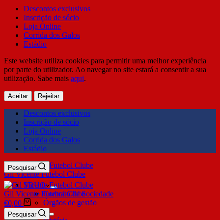
Descontos exclusivos
Inscrição de sócio
Loja Online
Corrida dos Galos
Estádio
Este website utiliza cookies para permitir uma melhor experiência
por parte do utilizador. Ao navegar no site estará a consentir a sua
utilização. Sabe mais
aqui
.
Aceitar
Rejeitar
Descontos exclusivos
Inscrição de sócio
Loja Online
Corrida dos Galos
Estádio
Pesquisar
Gil Vicente Futebol Clube
SDUQ
Gil Vicente Futebol Clube
Contrato de Sociedade
Órgãos de gestão
€
0,00
Clube
Pesquisar