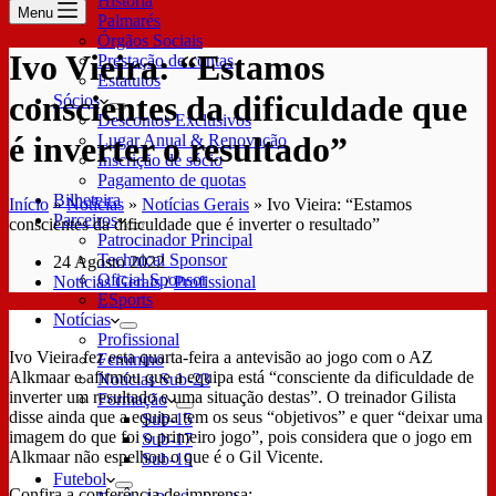
História
Menu
Palmarés
Órgãos Sociais
Ivo Vieira: “Estamos
Prestação de contas
Estatutos
conscientes da dificuldade que
Sócios
Descontos Exclusivos
é inverter o resultado”
Lugar Anual & Renovação
Inscrição de sócio
Pagamento de quotas
Bilheteira
Início
»
Notícias
»
Notícias Gerais
»
Ivo Vieira: “Estamos
Parceiros
conscientes da dificuldade que é inverter o resultado”
Patrocinador Principal
Technical Sponsor
24 Agosto 2022
Oficial Sponsor
Notícias Gerais
/
Profissional
ESports
Notícias
Profissional
Ivo Vieira fez esta quarta-feira a antevisão ao jogo com o AZ
Feminino
Alkmaar e afirmou que a equipa está “consciente da dificuldade de
Notícias Sub-23
inverter um resultado e uma situação destas”. O treinador Gilista
Formação
disse ainda que a equipa tem os seus “objetivos” e quer “deixar uma
Sub-15
imagem do que foi o primeiro jogo”, pois considera que o jogo em
Sub-17
Alkmaar não espelhou o que é o Gil Vicente.
Sub-19
Futebol
Confira a conferência de imprensa: