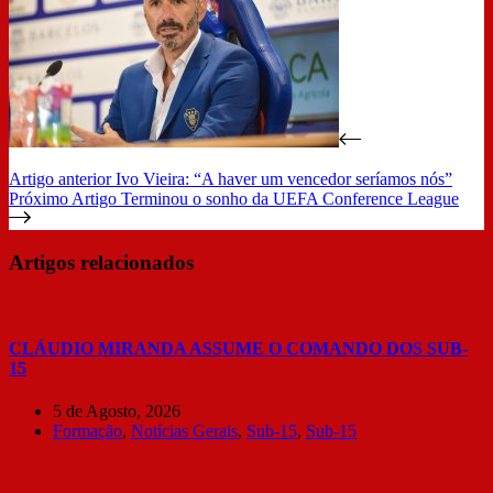
Resultados Sub 14
Gil Vicente TV
Loja Online
Contactos
Artigo
anterior
Ivo Vieira: “A haver um vencedor seríamos nós”
Próximo
Artigo
Terminou o sonho da UEFA Conference League
Artigos relacionados
CLÁUDIO MIRANDA ASSUME O COMANDO DOS SUB-
15
5 de Agosto, 2026
Formação
,
Notícias Gerais
,
Sub-15
,
Sub-15