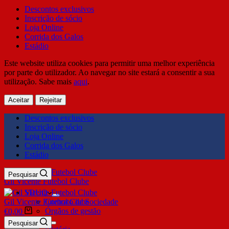
Descontos exclusivos
Inscrição de sócio
Loja Online
Corrida dos Galos
Estádio
Este website utiliza cookies para permitir uma melhor experiência
por parte do utilizador. Ao navegar no site estará a consentir a sua
utilização. Sabe mais
aqui
.
Aceitar
Rejeitar
Descontos exclusivos
Inscrição de sócio
Loja Online
Corrida dos Galos
Estádio
Pesquisar
Gil Vicente Futebol Clube
SDUQ
Gil Vicente Futebol Clube
Contrato de Sociedade
Órgãos de gestão
€
0,00
Clube
Pesquisar