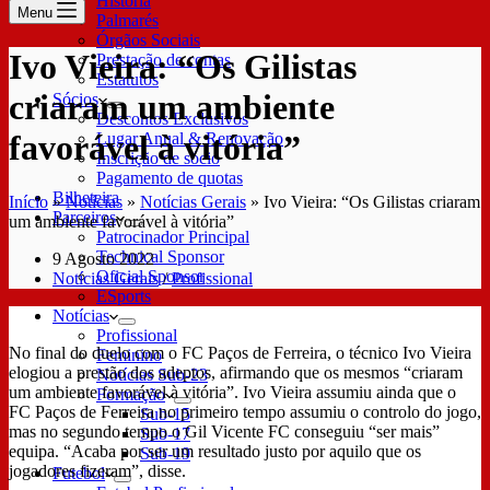
História
Menu
Palmarés
Órgãos Sociais
Ivo Vieira: “Os Gilistas
Prestação de contas
Estatutos
criaram um ambiente
Sócios
Descontos Exclusivos
favorável à vitória”
Lugar Anual & Renovação
Inscrição de sócio
Pagamento de quotas
Bilheteira
Início
»
Notícias
»
Notícias Gerais
»
Ivo Vieira: “Os Gilistas criaram
Parceiros
um ambiente favorável à vitória”
Patrocinador Principal
Technical Sponsor
9 Agosto 2022
Oficial Sponsor
Notícias Gerais
/
Profissional
ESports
Notícias
Profissional
No final do duelo com o FC Paços de Ferreira, o técnico Ivo Vieira
Feminino
elogiou a prestão dos adeptos, afirmando que os mesmos “criaram
Notícias Sub-23
um ambiente favorável à vitória”. Ivo Vieira assumiu ainda que o
Formação
FC Paços de Ferreira no primeiro tempo assumiu o controlo do jogo,
Sub-15
mas no segundo tempo o Gil Vicente FC conseguiu “ser mais”
Sub-17
equipa. “Acaba por ser um resultado justo por aquilo que os
Sub-19
jogadores fizeram”, disse.
Futebol