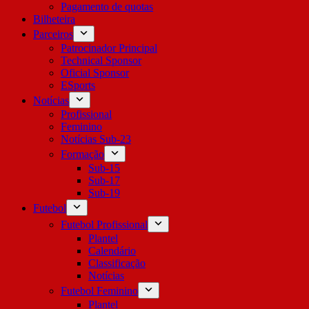
Pagamento de quotas
Bilheteira
Parceiros
Patrocinador Principal
Technical Sponsor
Oficial Sponsor
ESports
Notícias
Profissional
Feminino
Notícias Sub-23
Formação
Sub-15
Sub-17
Sub-19
Futebol
Futebol Profissional
Plantel
Calendário
Classificação
Notícias
Futebol Feminino
Plantel