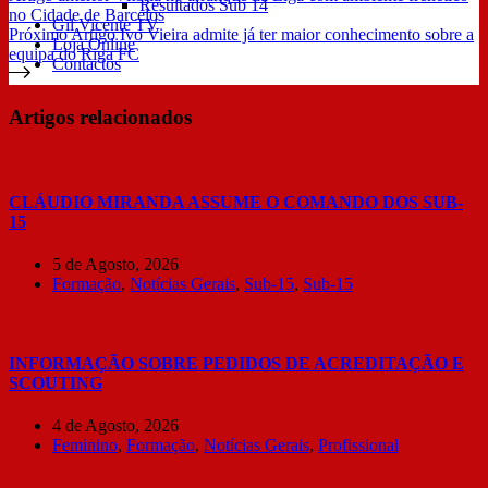
Resultados Sub 14
no Cidade de Barcelos
Gil Vicente TV
Próximo
Artigo
Ivo Vieira admite já ter maior conhecimento sobre a
Loja Online
equipa do Riga FC
Contactos
Artigos relacionados
CLÁUDIO MIRANDA ASSUME O COMANDO DOS SUB-
15
5 de Agosto, 2026
Formação
,
Notícias Gerais
,
Sub-15
,
Sub-15
INFORMAÇÃO SOBRE PEDIDOS DE ACREDITAÇÃO E
SCOUTING
4 de Agosto, 2026
Feminino
,
Formação
,
Notícias Gerais
,
Profissional