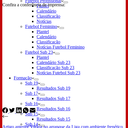
Futebol Profissional
Confira a conferência de imprensa:
Plantel
Calendário
Classificação
Notícias
Futebol Feminino
Plantel
Calendário
Classificação
Notícias Futebol Feminino
Futebol Sub 23
Plantel
Calendário Sub 23
Classificação Sub 23
Notícias Futebol Sub 23
Formação
Sub 19
Resultados Sub 19
Sub 17
Resultados Sub 17
Sub 16
Resultados Sub 16
Sub 15
Resultados Sub 15
Sub 14
Artigo
anterior
Vitória no arranque da Liga com ambiente frenético