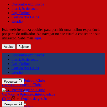
Descontos exclusivos
Inscrição de sócio
Loja Online
Corrida dos Galos
Estádio
Este website utiliza cookies para permitir uma melhor experiência
por parte do utilizador. Ao navegar no site estará a consentir a sua
utilização. Sabe mais
aqui
.
Aceitar
Rejeitar
Descontos exclusivos
Inscrição de sócio
Loja Online
Corrida dos Galos
Estádio
Pesquisar
Gil Vicente Futebol Clube
SDUQ
Gil Vicente Futebol Clube
Contrato de Sociedade
Órgãos de gestão
€
0,00
Clube
Pesquisar