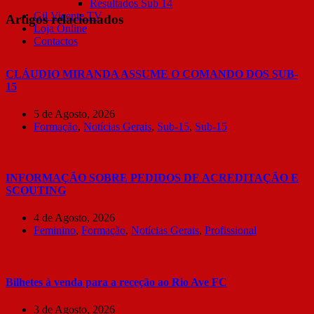
Resultados Sub 14
Gil Vicente TV
Artigos relacionados
Loja Online
Contactos
CLÁUDIO MIRANDA ASSUME O COMANDO DOS SUB-
15
5 de Agosto, 2026
Formação
,
Notícias Gerais
,
Sub-15
,
Sub-15
INFORMAÇÃO SOBRE PEDIDOS DE ACREDITAÇÃO E
SCOUTING
4 de Agosto, 2026
Feminino
,
Formação
,
Notícias Gerais
,
Profissional
Bilhetes à venda para a receção ao Rio Ave FC
3 de Agosto, 2026