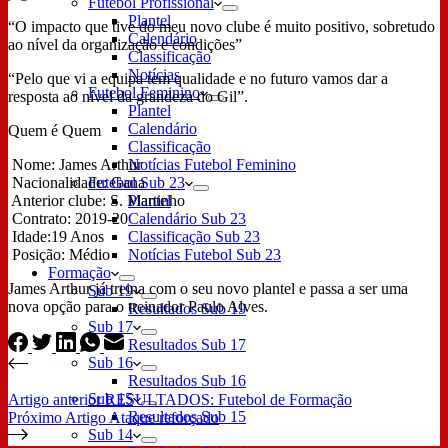
Futebol Profissional
Plantel
“O impacto que tive do meu novo clube é muito positivo, sobretudo
Calendário
ao nível da organização e condições”
Classificação
Notícias
“Pelo que vi a equipa tem qualidade e no futuro vamos dar a
Futebol Feminino
resposta ao nível da grandeza do Gil”.
Plantel
Calendário
Quem é Quem
Classificação
Nome: James Arthur
Notícias Futebol Feminino
Nacionalidade: Gana
Futebol Sub 23
Anterior clube: S. Martinho
Plantel
Contrato: 2019-20
Calendário Sub 23
Idade:19 Anos
Classificação Sub 23
Posição: Médio
Notícias Futebol Sub 23
Formação
James Arthur já treina com o seu novo plantel e passa a ser uma
Sub 19
nova opção para o treinador Paulo Alves.
Resultados Sub 19
Sub 17
Resultados Sub 17
Sub 16
Resultados Sub 16
Sub 15
Artigo
anterior
RESULTADOS: Futebol de Formação
Resultados Sub 15
Próximo
Artigo
Ataque reforçado
Sub 14