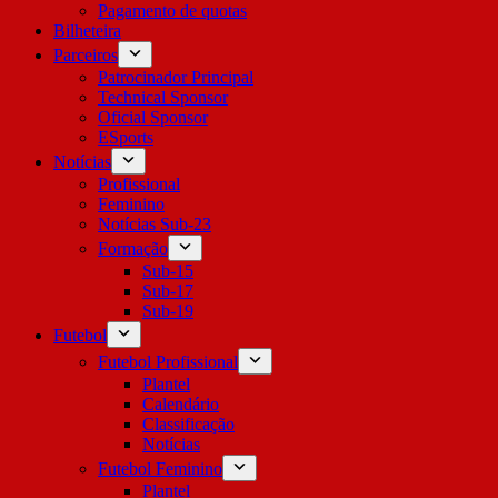
Pagamento de quotas
Bilheteira
Parceiros
Patrocinador Principal
Technical Sponsor
Oficial Sponsor
ESports
Notícias
Profissional
Feminino
Notícias Sub-23
Formação
Sub-15
Sub-17
Sub-19
Futebol
Futebol Profissional
Plantel
Calendário
Classificação
Notícias
Futebol Feminino
Plantel