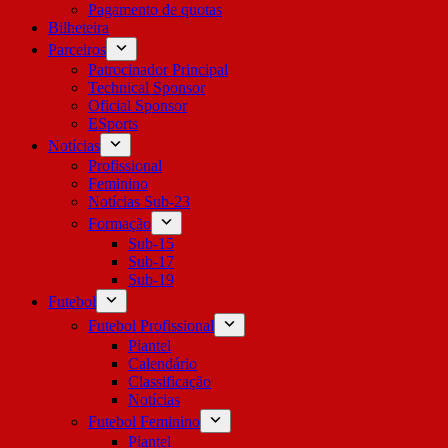
Pagamento de quotas
Bilheteira
Parceiros
Patrocinador Principal
Technical Sponsor
Oficial Sponsor
ESports
Notícias
Profissional
Feminino
Notícias Sub-23
Formação
Sub-15
Sub-17
Sub-19
Futebol
Futebol Profissional
Plantel
Calendário
Classificação
Notícias
Futebol Feminino
Plantel