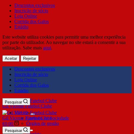
Descontos exclusivos
Inscrição de sócio
Loja Online
Corrida dos Galos
Estádio
Este website utiliza cookies para permitir uma melhor experiência
por parte do utilizador. Ao navegar no site estará a consentir a sua
utilização. Sabe mais
aqui
.
Aceitar
Rejeitar
Descontos exclusivos
Inscrição de sócio
Loja Online
Corrida dos Galos
Estádio
Pesquisar
Gil Vicente Futebol Clube
SDUQ
Gil Vicente Futebol Clube
Contrato de Sociedade
Órgãos de gestão
€
0,00
Clube
Pesquisar