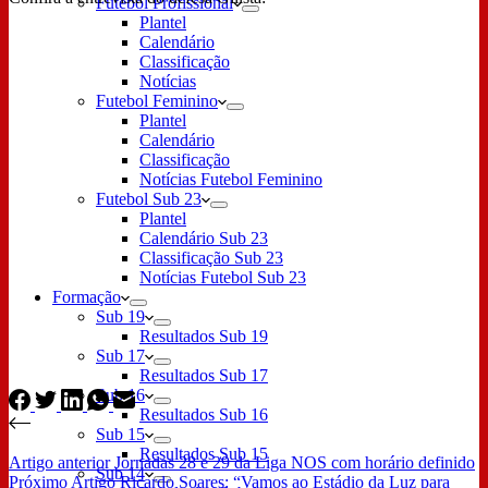
Futebol Profissional
Plantel
Calendário
Classificação
Notícias
Futebol Feminino
Plantel
Calendário
Classificação
Notícias Futebol Feminino
Futebol Sub 23
Plantel
Calendário Sub 23
Classificação Sub 23
Notícias Futebol Sub 23
Formação
Sub 19
Resultados Sub 19
Sub 17
Resultados Sub 17
Sub 16
Resultados Sub 16
Sub 15
Resultados Sub 15
Artigo
anterior
Jornadas 28 e 29 da Liga NOS com horário definido
Sub 14
Próximo
Artigo
Ricardo Soares: “Vamos ao Estádio da Luz para