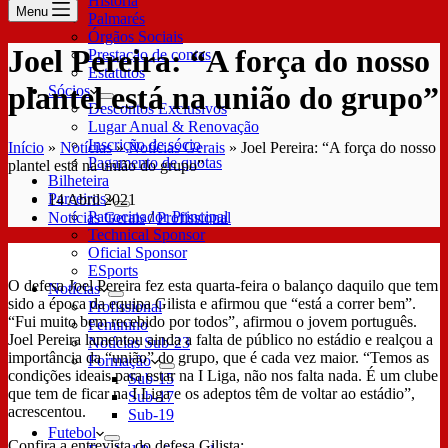
História
Menu
Palmarés
Órgãos Sociais
Joel Pereira: “A força do nosso
Prestação de contas
Estatutos
plantel está na união do grupo”
Sócios
Descontos Exclusivos
Lugar Anual & Renovação
Inscrição de sócio
Início
»
Notícias
»
Notícias Gerais
»
Joel Pereira: “A força do nosso
Pagamento de quotas
plantel está na união do grupo”
Bilheteira
Parceiros
14 Abril 2021
Patrocinador Principal
Notícias Gerais
/
Profissional
Technical Sponsor
Oficial Sponsor
ESports
O defesa Joel Pereira fez esta quarta-feira o balanço daquilo que tem
Notícias
sido a época da equipa Gilista e afirmou que “está a correr bem”.
Profissional
“Fui muito bem recebido por todos”, afirmou o jovem português.
Feminino
Joel Pereira lamentou ainda a falta de público no estádio e realçou a
Notícias Sub-23
importância da “união” do grupo, que é cada vez maior. “Temos as
Formação
condições ideais para estar na I Liga, não nos falta nada. É um clube
Sub-15
que tem de ficar na I Liga e os adeptos têm de voltar ao estádio”,
Sub-17
acrescentou.
Sub-19
Futebol
Confira a entrevista do defesa Gilista: