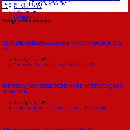
Resultados Sub 14
fazer um bom jogo e trazer pontos”
Gil Vicente TV
Loja Online
Contactos
Artigos relacionados
CLÁUDIO MIRANDA ASSUME O COMANDO DOS SUB-
15
5 de Agosto, 2026
Formação
,
Notícias Gerais
,
Sub-15
,
Sub-15
INFORMAÇÃO SOBRE PEDIDOS DE ACREDITAÇÃO E
SCOUTING
4 de Agosto, 2026
Feminino
,
Formação
,
Notícias Gerais
,
Profissional
Bilhetes à venda para a receção ao Rio Ave FC