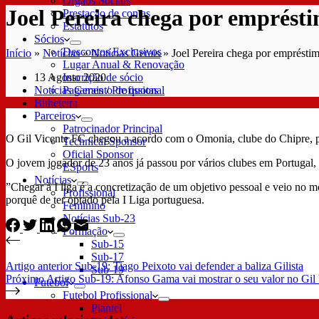
Órgãos Sociais
Joel Pereira chega por emprés
Prestação de contas
Estatutos
Sócios
Descontos Exclusivos
Início
»
Notícias
»
Notícias Gerais
»
Joel Pereira chega por emprést
Lugar Anual & Renovação
13 Agosto 2020
Inscrição de sócio
Notícias Gerais
/
Profissional
Pagamento de quotas
Bilheteira
Parceiros
Patrocinador Principal
O Gil Vicente FC chegou a acordo com o Omonia, clube do Chipre, par
Technical Sponsor
Oficial Sponsor
O jovem jogador de 23 anos já passou por vários clubes em Portugal,
ESports
Notícias
”Chegar à I liga é a concretização de um objetivo pessoal e veio no
Profissional
porquê de ter optado pela I Liga portuguesa.
Feminino
Notícias Sub-23
Formação
Sub-15
Sub-17
Artigo
anterior
Sub-19: Tiago Peixoto vai defender a baliza Gilista
Sub-19
Próximo
Artigo
Sub-19: Afonso Gama vai mostrar o seu valor no Gil
Futebol
Futebol Profissional
Plantel