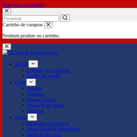
Pular para o conteúdo
No
Carrinho de compras
results
Nenhum produto no carrinho.
SDUQ
Contrato de Sociedade
Órgãos de gestão
Clube
História
Palmarés
Órgãos Sociais
Prestação de contas
Estatutos
Sócios
Descontos Exclusivos
Lugar Anual & Renovação
Inscrição de sócio