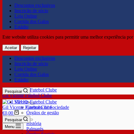
Descontos exclusivos
Inscrição de sócio
Loja Online
Corrida dos Galos
Estádio
Este website utiliza cookies para permitir uma melhor experiência por 
Aceitar
Rejeitar
Descontos exclusivos
Inscrição de sócio
Loja Online
Corrida dos Galos
Estádio
Pesquisar
Gil Vicente Futebol Clube
SDUQ
Gil Vicente Futebol Clube
Contrato de Sociedade
Órgãos de gestão
€
0,00
Clube
Pesquisar
História
Menu
Palmarés