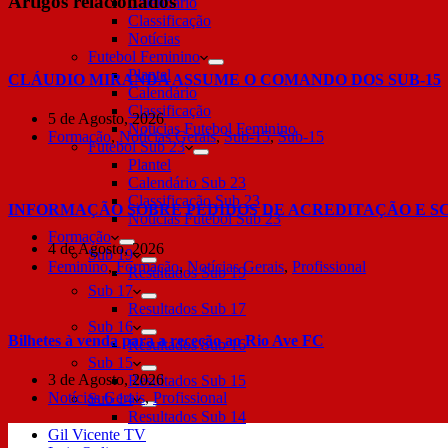
Artigos relacionados
Calendário
Classificação
Notícias
Futebol Feminino
Plantel
CLÁUDIO MIRANDA ASSUME O COMANDO DOS SUB-15
Calendário
Classificação
5 de Agosto, 2026
Notícias Futebol Feminino
Formação
,
Notícias Gerais
,
Sub-15
,
Sub-15
Futebol Sub 23
Plantel
Calendário Sub 23
Classificação Sub 23
INFORMAÇÃO SOBRE PEDIDOS DE ACREDITAÇÃO E S
Notícias Futebol Sub 23
Formação
4 de Agosto, 2026
Sub 19
Feminino
,
Formação
,
Notícias Gerais
,
Profissional
Resultados Sub 19
Sub 17
Resultados Sub 17
Sub 16
Bilhetes à venda para a receção ao Rio Ave FC
Resultados Sub 16
Sub 15
3 de Agosto, 2026
Resultados Sub 15
Notícias Gerais
,
Profissional
Sub 14
Resultados Sub 14
Gil Vicente TV