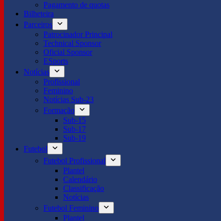
Pagamento de quotas
Bilheteira
Parceiros
Patrocinador Principal
Technical Sponsor
Oficial Sponsor
ESports
Notícias
Profissional
Feminino
Notícias Sub-23
Formação
Sub-15
Sub-17
Sub-19
Futebol
Futebol Profissional
Plantel
Calendário
Classificação
Notícias
Futebol Feminino
Plantel