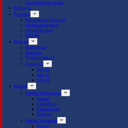
Pagamento de quotas
Bilheteira
Parceiros
Patrocinador Principal
Technical Sponsor
Oficial Sponsor
ESports
Notícias
Profissional
Feminino
Notícias Sub-23
Formação
Sub-15
Sub-17
Sub-19
Futebol
Futebol Profissional
Plantel
Calendário
Classificação
Notícias
Futebol Feminino
Plantel