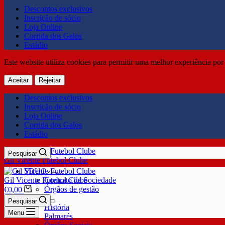
Descontos exclusivos
Inscrição de sócio
Loja Online
Corrida dos Galos
Estádio
Este website utiliza cookies para permitir uma melhor experiência por 
Aceitar
Rejeitar
Descontos exclusivos
Inscrição de sócio
Loja Online
Corrida dos Galos
Estádio
Pesquisar
Gil Vicente Futebol Clube
SDUQ
Gil Vicente Futebol Clube
Contrato de Sociedade
Órgãos de gestão
€
0,00
Clube
Pesquisar
História
Menu
Palmarés