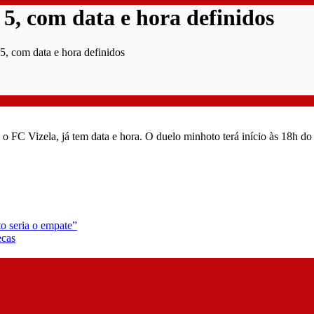
5, com data e hora definidos
5, com data e hora definidos
 o FC Vizela, já tem data e hora. O duelo minhoto terá início às 18h d
to seria o empate”
ecas