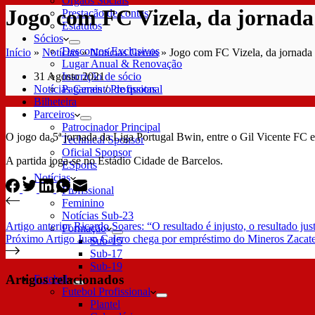
Órgãos Sociais
Jogo com FC Vizela, da jornada 
Prestação de contas
Estatutos
Sócios
Descontos Exclusivos
Início
»
Notícias
»
Notícias Gerais
»
Jogo com FC Vizela, da jornada 
Lugar Anual & Renovação
31 Agosto 2021
Inscrição de sócio
Notícias Gerais
/
Profissional
Pagamento de quotas
Bilheteira
Parceiros
Patrocinador Principal
O jogo da 5ª jornada da Liga Portugal Bwin, entre o Gil Vicente FC e
Technical Sponsor
Oficial Sponsor
A partida joga-se no Estádio Cidade de Barcelos.
ESports
Notícias
Profissional
Feminino
Notícias Sub-23
Artigo
anterior
Ricardo Soares: “O resultado é injusto, o resultado jus
Formação
Próximo
Artigo
Juan Calero chega por empréstimo do Mineros Zacat
Sub-15
Sub-17
Sub-19
Artigos relacionados
Futebol
Futebol Profissional
Plantel