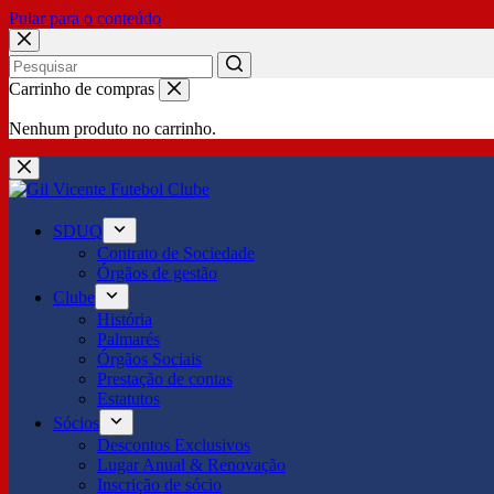
Pular para o conteúdo
No
Carrinho de compras
results
Nenhum produto no carrinho.
SDUQ
Contrato de Sociedade
Órgãos de gestão
Clube
História
Palmarés
Órgãos Sociais
Prestação de contas
Estatutos
Sócios
Descontos Exclusivos
Lugar Anual & Renovação
Inscrição de sócio