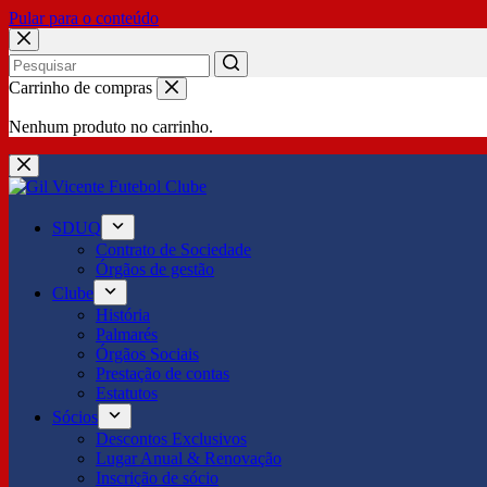
Pular para o conteúdo
No
Carrinho de compras
results
Nenhum produto no carrinho.
SDUQ
Contrato de Sociedade
Órgãos de gestão
Clube
História
Palmarés
Órgãos Sociais
Prestação de contas
Estatutos
Sócios
Descontos Exclusivos
Lugar Anual & Renovação
Inscrição de sócio