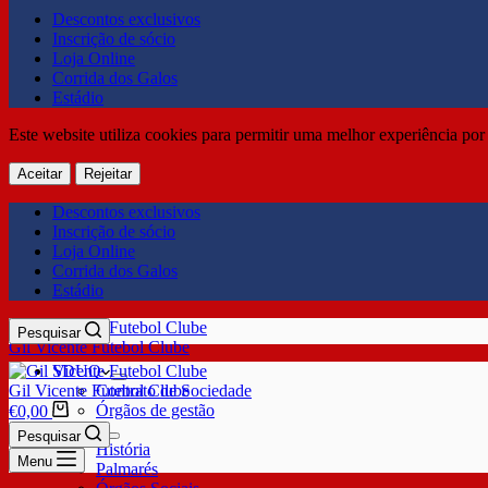
Descontos exclusivos
Inscrição de sócio
Loja Online
Corrida dos Galos
Estádio
Este website utiliza cookies para permitir uma melhor experiência por 
Aceitar
Rejeitar
Descontos exclusivos
Inscrição de sócio
Loja Online
Corrida dos Galos
Estádio
Pesquisar
Gil Vicente Futebol Clube
SDUQ
Gil Vicente Futebol Clube
Contrato de Sociedade
Órgãos de gestão
€
0,00
Clube
Pesquisar
História
Menu
Palmarés