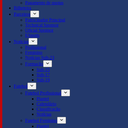
Pagamento de quotas
Bilheteira
Parceiros
Patrocinador Principal
Technical Sponsor
Oficial Sponsor
ESports
Notícias
Profissional
Feminino
Notícias Sub-23
Formação
Sub-15
Sub-17
Sub-19
Futebol
Futebol Profissional
Plantel
Calendário
Classificação
Notícias
Futebol Feminino
Plantel