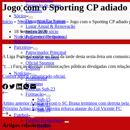
Órgãos Sociais
Jogo com o Sporting CP adiado
Prestação de contas
Estatutos
Sócios
Descontos Exclusivos
Início
»
Notícias
»
Notícias Gerais
»
Jogo com o Sporting CP adiado 
Lugar Anual & Renovação
18 Setembro 2020
Inscrição de sócio
Notícias Gerais
/
Profissional
Pagamento de quotas
Bilheteira
Parceiros
Patrocinador Principal
A Liga Portugal emitiu ao final da tarde desta sexta-feira um comunic
Technical Sponsor
Oficial Sponsor
“(…) Face às diversas comunicações públicas divulgadas com relação 
ESports
Notícias
Confira aqui o comunicado oficial.
Profissional
Feminino
Notícias Sub-23
Formação
Sub-15
Artigo
anterior
Amigável com o SC Braga terminou com derrota pel
Sub-17
Próximo
Artigo
Renan Oliveira reforça ataque do Gil Vicente FC
Sub-19
Futebol
Futebol Profissional
Artigos relacionados
Plantel