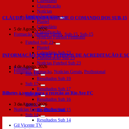
Calendário
Classificação
Notícias
Futebol Feminino
CLÁUDIO MIRANDA ASSUME O COMANDO DOS SUB-15
Plantel
Calendário
5 de Agosto, 2026
Classificação
Formação
,
Notícias Gerais
,
Sub-15
,
Sub-15
Notícias Futebol Feminino
Futebol Sub 23
Plantel
Calendário Sub 23
INFORMAÇÃO SOBRE PEDIDOS DE ACREDITAÇÃO E S
Classificação Sub 23
Notícias Futebol Sub 23
4 de Agosto, 2026
Formação
Feminino
,
Formação
,
Notícias Gerais
,
Profissional
Sub 19
Resultados Sub 19
Sub 17
Resultados Sub 17
Bilhetes à venda para a receção ao Rio Ave FC
Sub 16
Resultados Sub 16
3 de Agosto, 2026
Sub 15
Notícias Gerais
,
Profissional
Resultados Sub 15
Sub 14
Resultados Sub 14
Gil Vicente TV