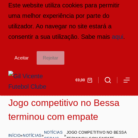
Este website utiliza cookies para permitir
P
uma melhor experiência por parte do
u
utilizador. Ao navegar no site estará a
l
consentir a sua utilização. Sabe mais
aqui
.
a
r
Aceitar
Rejeitar
p
a
€
0,00
r
a
Jogo competitivo no Bessa
o
c
terminou com empate
o
NOTÍCIAS
JOGO COMPETITIVO NO BESSA
n
INÍCIO
»
NOTÍCIAS
»
»