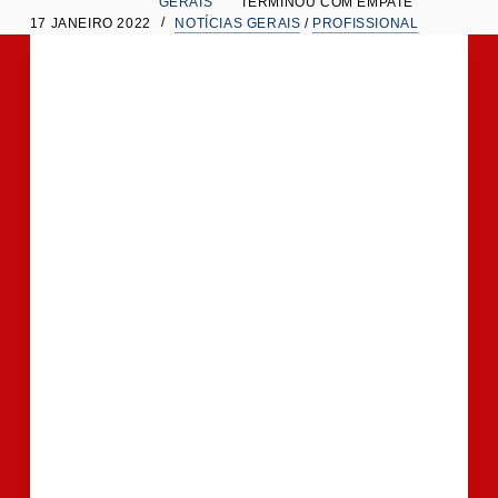
GERAIS
TERMINOU COM EMPATE
t
17 JANEIRO 2022
NOTÍCIAS GERAIS
/
PROFISSIONAL
e
ú
d
o