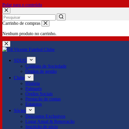
Pular para o conteúdo
No
Carrinho de compras
results
Nenhum produto no carrinho.
SDUQ
Contrato de Sociedade
Órgãos de gestão
Clube
História
Palmarés
Órgãos Sociais
Prestação de contas
Estatutos
Sócios
Descontos Exclusivos
Lugar Anual & Renovação
Inscrição de sócio