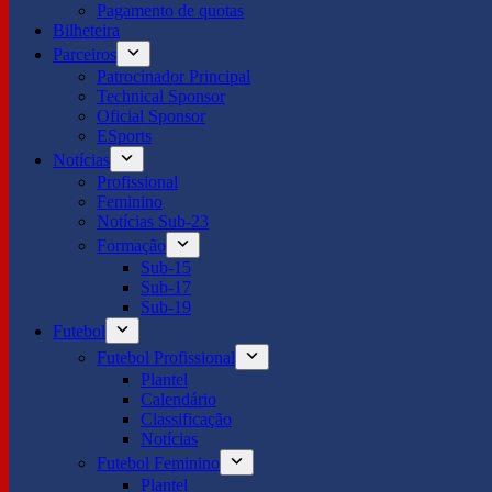
Pagamento de quotas
Bilheteira
Parceiros
Patrocinador Principal
Technical Sponsor
Oficial Sponsor
ESports
Notícias
Profissional
Feminino
Notícias Sub-23
Formação
Sub-15
Sub-17
Sub-19
Futebol
Futebol Profissional
Plantel
Calendário
Classificação
Notícias
Futebol Feminino
Plantel