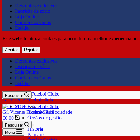
Descontos exclusivos
Inscrição de sócio
Loja Online
Corrida dos Galos
Estádio
Este website utiliza cookies para permitir uma melhor experiência por 
Aceitar
Rejeitar
Descontos exclusivos
Inscrição de sócio
Loja Online
Corrida dos Galos
Estádio
Pesquisar
Gil Vicente Futebol Clube
SDUQ
Gil Vicente Futebol Clube
Contrato de Sociedade
Órgãos de gestão
€
0,00
Clube
Pesquisar
História
Menu
Palmarés