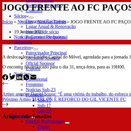
Órgãos Sociais
JOGO FRENTE AO FC PAÇO
Prestação de contas
Estatutos
Sócios
Descontos Exclusivos
Início
»
Notícias
»
Notícias Gerais
»
JOGO FRENTE AO FC PAÇ
Lugar Anual & Renovação
19 Janeiro 2023
Inscrição de sócio
Notícias Gerais
/
Profissional
Pagamento de quotas
Bilheteira
Parceiros
Patrocinador Principal
A deslocação ao Estádio Capital do Móvel, agendada para a jornada 18
Technical Sponsor
Oficial Sponsor
O encontro foi deslocado para o dia 31, terça-feira, para as 19H00.
ESports
Notícias
Profissional
Feminino
Notícias Sub-23
Artigo
anterior
Daniel Sousa: “É uma vitória do trabalho, do esforço e
Formação
Próximo
Artigo
MARLON É REFORÇO DO GIL VICENTE FC
Sub-15
Sub-17
Sub-19
Artigos relacionados
Futebol
Futebol Profissional
Plantel