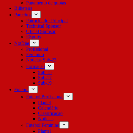
Pagamento de quotas
Bilheteira
Parceiros
Patrocinador Principal
Technical Sponsor
Oficial Sponsor
ESports
Notícias
Profissional
Feminino
Notícias Sub-23
Formação
Sub-15
Sub-17
Sub-19
Futebol
Futebol Profissional
Plantel
Calendário
Classificação
Notícias
Futebol Feminino
Plantel