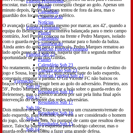
Futebol Profissional
encostar, mas o médio não conseguiu chegar ao golo. Apenas um
Plantel
minuto depois, Pedro Marques tentou de fora da área, mas o
Calendário
guardião dos locais segurou o esférico.
Classificação
Notícias
O avançado Gilista acabaria mesmo por marcar, aos 42′, quando a
Futebol Feminino
equipa do Belenenses se encontrava balançada para o meio campo
Plantel
contrário, Joel Pereira colocou na frente e Pedro Marques, isolado
Calendário
com o guarda-redes, conseguiu rematar para o fundo da baliza.
Classificação
Ainda antes do apito para o intervalo, Pedro Marques rematou ao
Notícias Futebol Feminino
lado após passe de Fujimoto, naquela que foi a segunda melhor
Futebol Sub 23
oportunidade de golo dos Gilistas.
Plantel
Calendário Sub 23
No reatamento, a equipa do Belenenses queria mudar o destino do
Classificação Sub 23
jogo e Sousa, logo aos 51′, num remate forte do lado esquerdo,
Notícias Futebol Sub 23
conseguiu empatar a partida. O Gil Vicente FC não baixou os
Formação
braços e conseguiu reagir bem ao golo do adversário. Primeiro, aos
Sub 19
59′, Pedro Marques tentou picar a bola sobre o guarda-redes do
Resultados Sub 19
Belenenses, mas o esférico acabou por sair pela linha final após
Sub 17
intervenção do defensor das redes adversárias.
Resultados Sub 17
Sub 16
Dois minutos depois, Lourency tentou um cruzamento/remate do
Resultados Sub 16
lado esquerdo, mas Kritciuk, que viria a ser considerado o homem
Sub 15
do jogo, sucou para fora. No pontapé de canto que resultou desse
Resultados Sub 15
lance, Talocha bateu à esquerda para Rodrigo cabecear, mas o
Sub 14
guarda-redes local voltou a fazer uma grande defesa.