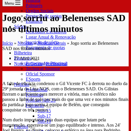
História
Menu
Palmarés
Órgãos Sociais
Jogo sorriu ao Belenenses SAD
Prestação de contas
Estatutos
nos últimos minutos
Sócios
Descontos Exclusivos
Lugar Anual & Renovação
Inscrição de sócio
Início
»
Notícias
»
Notícias Gerais
»
Jogo sorriu ao Belenenses
Pagamento de quotas
SAD nos últimos minutos
Bilheteira
Parceiros
27 Abril 2021
Patrocinador Principal
Notícias Gerais
/
Profissional
Technical Sponsor
Oficial Sponsor
ESports
A falta de eficácia condenou o Gil Vicente FC à derrota no duelo da
Notícias
29ª jornada da Liga NOS, com o Belenenses SAD. Os Gilistas
Profissional
fizeram o suficiente para merecer a vitória, mas o esférico não
Feminino
passou a linha de golo por mais do que uma vez e nos minutos finais
Notícias Sub-23
da partida o jogo sorriu à equipa de Belém, que conseguiu
Formação
conquistar os três pontos.
Sub-15
Sub-17
Num duelo importante para duas equipas que lutam pela
Sub-19
manutenção, esperava-se um jogo equilibrado e intenso. Aos 24′
Futebol
Joel Pereira, na direita, colocou o esférico na área para Pedrinho