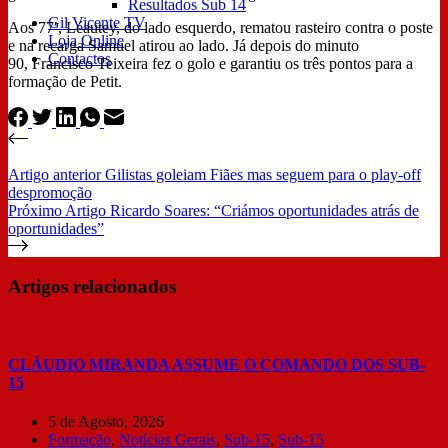
Resultados Sub 14
Gil Vicente TV
Aos 77′, Léautey, do lado esquerdo, rematou rasteiro contra o poste
Loja Online
e na recarga Samuel atirou ao lado. Já depois do minuto
Contactos
90, Francisco Teixeira fez o golo e garantiu os três pontos para a
formação de Petit.
Artigo
anterior
Gilistas goleiam Fiães mas seguem para o play-off
despromoção
Próximo
Artigo
Ricardo Soares: “Criámos oportunidades atrás de
oportunidades”
Artigos relacionados
CLÁUDIO MIRANDA ASSUME O COMANDO DOS SUB-
15
5 de Agosto, 2026
Formação
,
Notícias Gerais
,
Sub-15
,
Sub-15