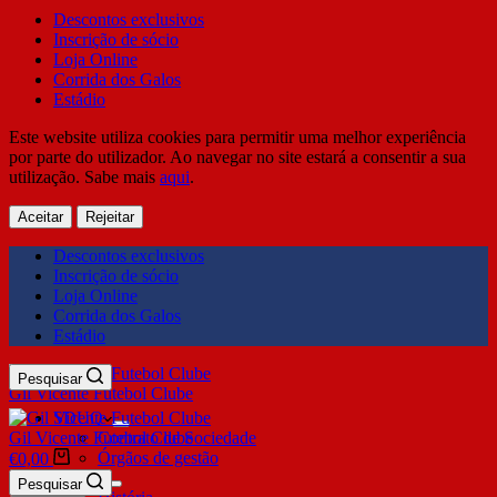
Descontos exclusivos
Inscrição de sócio
Loja Online
Corrida dos Galos
Estádio
Este website utiliza cookies para permitir uma melhor experiência
por parte do utilizador. Ao navegar no site estará a consentir a sua
utilização. Sabe mais
aqui
.
Aceitar
Rejeitar
Descontos exclusivos
Inscrição de sócio
Loja Online
Corrida dos Galos
Estádio
Pesquisar
Gil Vicente Futebol Clube
SDUQ
Gil Vicente Futebol Clube
Contrato de Sociedade
Órgãos de gestão
€
0,00
Clube
Pesquisar