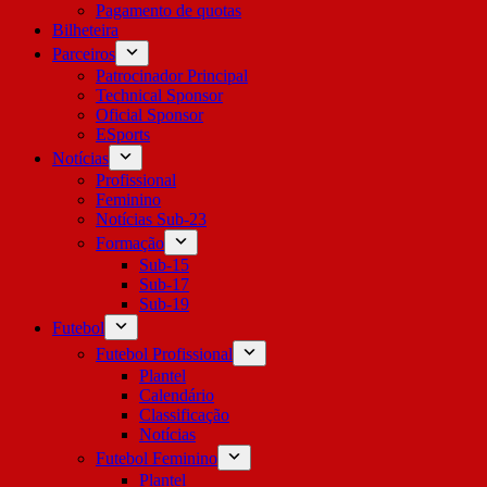
Pagamento de quotas
Bilheteira
Parceiros
Patrocinador Principal
Technical Sponsor
Oficial Sponsor
ESports
Notícias
Profissional
Feminino
Notícias Sub-23
Formação
Sub-15
Sub-17
Sub-19
Futebol
Futebol Profissional
Plantel
Calendário
Classificação
Notícias
Futebol Feminino
Plantel