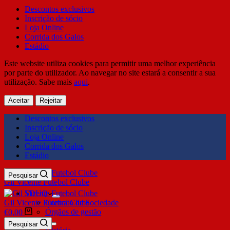
Descontos exclusivos
Inscrição de sócio
Loja Online
Corrida dos Galos
Estádio
Este website utiliza cookies para permitir uma melhor experiência
por parte do utilizador. Ao navegar no site estará a consentir a sua
utilização. Sabe mais
aqui
.
Aceitar
Rejeitar
Descontos exclusivos
Inscrição de sócio
Loja Online
Corrida dos Galos
Estádio
Pesquisar
Gil Vicente Futebol Clube
SDUQ
Gil Vicente Futebol Clube
Contrato de Sociedade
Órgãos de gestão
€
0,00
Clube
Pesquisar