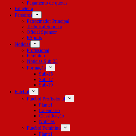
Pagamento de quotas
Bilheteira
Parceiros
Patrocinador Principal
Technical Sponsor
Oficial Sponsor
ESports
Notícias
Profissional
Feminino
Notícias Sub-23
Formação
Sub-15
Sub-17
Sub-19
Futebol
Futebol Profissional
Plantel
Calendário
Classificação
Notícias
Futebol Feminino
Plantel