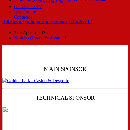
Resultados Sub 14
Gil Vicente TV
Loja Online
Contactos
Bilhetes à venda para a receção ao Rio Ave FC
3 de Agosto, 2026
Notícias Gerais
,
Profissional
MAIN SPONSOR
TECHNICAL SPONSOR