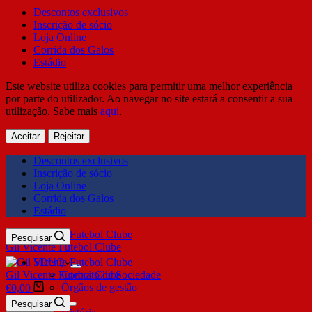
Descontos exclusivos
Inscrição de sócio
Loja Online
Corrida dos Galos
Estádio
Este website utiliza cookies para permitir uma melhor experiência
por parte do utilizador. Ao navegar no site estará a consentir a sua
utilização. Sabe mais
aqui
.
Aceitar
Rejeitar
Descontos exclusivos
Inscrição de sócio
Loja Online
Corrida dos Galos
Estádio
Pesquisar
Gil Vicente Futebol Clube
SDUQ
Gil Vicente Futebol Clube
Contrato de Sociedade
Órgãos de gestão
€
0,00
Clube
Pesquisar