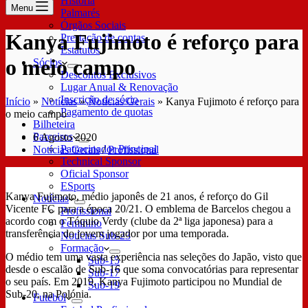
História
Menu
Palmarés
Órgãos Sociais
Kanya Fujimoto é reforço para
Prestação de contas
Estatutos
o meio campo
Sócios
Descontos Exclusivos
Lugar Anual & Renovação
Inscrição de sócio
Início
»
Notícias
»
Notícias Gerais
»
Kanya Fujimoto é reforço para
Pagamento de quotas
o meio campo
Bilheteira
Parceiros
6 Agosto 2020
Patrocinador Principal
Notícias Gerais
/
Profissional
Technical Sponsor
Oficial Sponsor
ESports
Kanya Fujimoto, médio japonês de 21 anos, é reforço do Gil
Notícias
Vicente FC para a época 20/21. O emblema de Barcelos chegou a
Profissional
acordo com o Tóquio Verdy (clube da 2ª liga japonesa) para a
Feminino
transferência do jovem jogador por uma temporada.
Notícias Sub-23
Formação
O médio tem uma vasta experiência nas seleções do Japão, visto que
Sub-15
desde o escalão de Sub-16 que soma convocatórias para representar
Sub-17
o seu país. Em 2019, Kanya Fujimoto participou no Mundial de
Sub-19
Sub-20, na Polónia.
Futebol