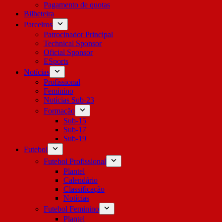
Pagamento de quotas
Bilheteira
Parceiros
Patrocinador Principal
Technical Sponsor
Oficial Sponsor
ESports
Notícias
Profissional
Feminino
Notícias Sub-23
Formação
Sub-15
Sub-17
Sub-19
Futebol
Futebol Profissional
Plantel
Calendário
Classificação
Notícias
Futebol Feminino
Plantel