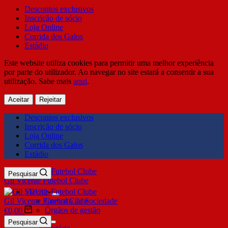
Descontos exclusivos
Inscrição de sócio
Loja Online
Corrida dos Galos
Estádio
Este website utiliza cookies para permitir uma melhor experiência
por parte do utilizador. Ao navegar no site estará a consentir a sua
utilização. Sabe mais
aqui
.
Aceitar
Rejeitar
Descontos exclusivos
Inscrição de sócio
Loja Online
Corrida dos Galos
Estádio
Pesquisar
Gil Vicente Futebol Clube
SDUQ
Gil Vicente Futebol Clube
Contrato de Sociedade
Órgãos de gestão
€
0,00
Clube
Pesquisar