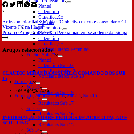
Futebol Profissional
Plantel
Calendário
Classificação
Artigo
anterior
Rui Almeida: “O objetivo macro é consolidar o Gil
Notícias
Vicente FC na I Liga”
Futebol Feminino
Próximo
Artigo
Sub-19: Rui Pereira mantém-se ao leme da equipa
Plantel
Calendário
Classificação
Artigos relacionados
Notícias Futebol Feminino
Futebol Sub 23
Plantel
Calendário Sub 23
Classificação Sub 23
CLÁUDIO MIRANDA ASSUME O COMANDO DOS SUB-
Notícias Futebol Sub 23
15
Formação
Sub 19
5 de Agosto, 2026
Resultados Sub 19
Formação
,
Notícias Gerais
,
Sub-15
,
Sub-15
Sub 17
Resultados Sub 17
Sub 16
Resultados Sub 16
INFORMAÇÃO SOBRE PEDIDOS DE ACREDITAÇÃO E
Sub 15
SCOUTING
Resultados Sub 15
Sub 14