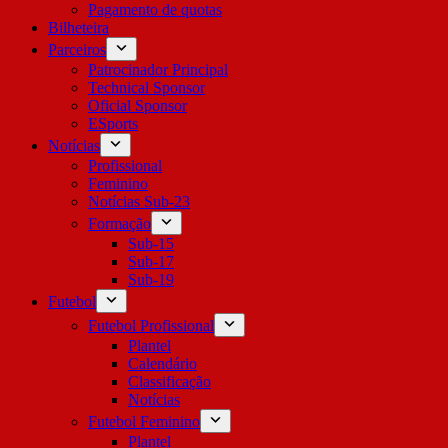
Pagamento de quotas
Bilheteira
Parceiros
Patrocinador Principal
Technical Sponsor
Oficial Sponsor
ESports
Notícias
Profissional
Feminino
Notícias Sub-23
Formação
Sub-15
Sub-17
Sub-19
Futebol
Futebol Profissional
Plantel
Calendário
Classificação
Notícias
Futebol Feminino
Plantel