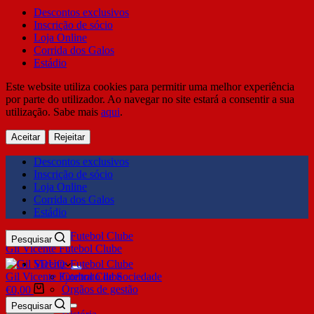
Descontos exclusivos
Inscrição de sócio
Loja Online
Corrida dos Galos
Estádio
Este website utiliza cookies para permitir uma melhor experiência
por parte do utilizador. Ao navegar no site estará a consentir a sua
utilização. Sabe mais
aqui
.
Aceitar
Rejeitar
Descontos exclusivos
Inscrição de sócio
Loja Online
Corrida dos Galos
Estádio
Pesquisar
Gil Vicente Futebol Clube
SDUQ
Gil Vicente Futebol Clube
Contrato de Sociedade
Órgãos de gestão
€
0,00
Clube
Pesquisar