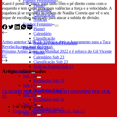
Futebol Profissional
Karol é ponta de lança, joga tanto com o pé direito como com o
Plantel
esquerdo e tem como principais valências a força e a velocidade. A
Calendário
jogadora já se encontra às ordens de Natália Correia que vê o seu
Classificação
leque de escolhas reforçado para atacar a subida de divisão.
Notícias
Futebol Feminino
Plantel
Calendário
Classificação
Artigo
anterior
SUB-23: Vitória a abrir o Apuramento para a Taça
Notícias Futebol Feminino
Revelação num jogo de loucos
Futebol Sub 23
Próximo
Artigo
Jogou no Mundial 2022 e é reforço do Gil Vicente
Plantel
FC
Calendário Sub 23
Classificação Sub 23
Notícias Futebol Sub 23
Artigos relacionados
Formação
Sub 19
Resultados Sub 19
Sub 17
Resultados Sub 17
CLÁUDIO MIRANDA ASSUME O COMANDO DOS SUB-
Sub 16
15
Resultados Sub 16
Sub 15
5 de Agosto, 2026
Resultados Sub 15
Formação
,
Notícias Gerais
,
Sub-15
,
Sub-15
Sub 14