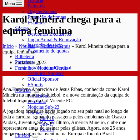
História
Menu
Palmarés
Órgãos Sociais
Karol Mineira chega para a
Prestação de contas
Estatutos
equipa feminina
Sócios
Descontos Exclusivos
Lugar Anual & Renovação
Inscrição de sócio
Início
»
Notícias
»
Notícias Gerais
»
Karol Mineira chega para a
Pagamento de quotas
equipa feminina
Bilheteira
Parceiros
25 Janeiro 2023
Patrocinador Principal
Feminino
/
Notícias Gerais
Technical Sponsor
Oficial Sponsor
ESports
Ana Karolyna Aparecida de Jesus Ribas, conhecida como Karol
Notícias
Mineira no mundo do futebol, é a nova contratação da equipa de
Profissional
futebol feminina do Gil Vicente FC.
Feminino
Notícias Sub-23
A jogadora brasileira havia jogado no seu país natal ao longo de
Formação
toda a carreira, somando passagens pelos emblemas do Osasco
Sub-15
Audax, Juventus-SP e, por último, América Mineiro, clube que
Sub-17
representava antes de assinar pelas gilistas. Agora, aos 25 anos,
Sub-19
embarca na primeira aventura na Europa e fora do Brasil.
Futebol