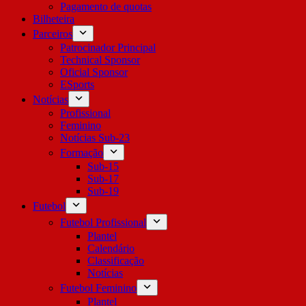
Pagamento de quotas
Bilheteira
Parceiros
Patrocinador Principal
Technical Sponsor
Oficial Sponsor
ESports
Notícias
Profissional
Feminino
Notícias Sub-23
Formação
Sub-15
Sub-17
Sub-19
Futebol
Futebol Profissional
Plantel
Calendário
Classificação
Notícias
Futebol Feminino
Plantel