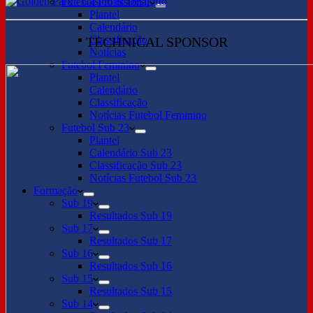
Futebol Profissional
Plantel
Calendário
Classificação
TECHNICAL SPONSOR
Notícias
Futebol Feminino
Plantel
Calendário
Classificação
Notícias Futebol Feminino
Futebol Sub 23
Plantel
Calendário Sub 23
Classificação Sub 23
Notícias Futebol Sub 23
Formação
Sub 19
Resultados Sub 19
Sub 17
Resultados Sub 17
Sub 16
Resultados Sub 16
Sub 15
Resultados Sub 15
Sub 14