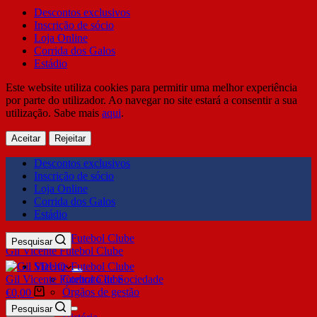
Descontos exclusivos
Inscrição de sócio
Loja Online
Corrida dos Galos
Estádio
Este website utiliza cookies para permitir uma melhor experiência
por parte do utilizador. Ao navegar no site estará a consentir a sua
utilização. Sabe mais
aqui
.
Aceitar
Rejeitar
Descontos exclusivos
Inscrição de sócio
Loja Online
Corrida dos Galos
Estádio
Pesquisar
Gil Vicente Futebol Clube
SDUQ
Gil Vicente Futebol Clube
Contrato de Sociedade
Órgãos de gestão
€
0,00
Clube
Pesquisar