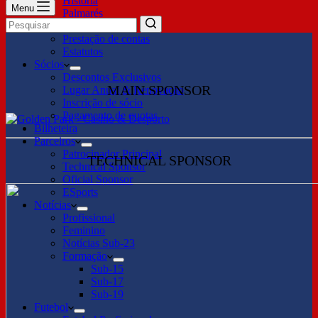
História
Menu
Palmarés
Órgãos Sociais
No
Prestação de contas
results
Estatutos
Sócios
Descontos Exclusivos
MAIN SPONSOR
Lugar Anual & Renovação
Inscrição de sócio
Pagamento de quotas
Bilheteira
Parceiros
Patrocinador Principal
TECHNICAL SPONSOR
Technical Sponsor
Oficial Sponsor
ESports
Notícias
Profissional
Feminino
Notícias Sub-23
Formação
Sub-15
Sub-17
Sub-19
Futebol