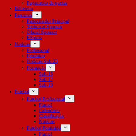
Pagamento de quotas
Bilheteira
Parceiros
Patrocinador Principal
Technical Sponsor
Oficial Sponsor
ESports
Notícias
Profissional
Feminino
Notícias Sub-23
Formação
Sub-15
Sub-17
Sub-19
Futebol
Futebol Profissional
Plantel
Calendário
Classificação
Notícias
Futebol Feminino
Plantel