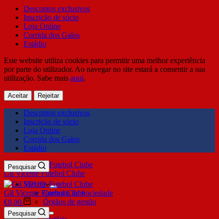
Descontos exclusivos
Inscrição de sócio
Loja Online
Corrida dos Galos
Estádio
Este website utiliza cookies para permitir uma melhor experiência
por parte do utilizador. Ao navegar no site estará a consentir a sua
utilização. Sabe mais
aqui
.
Aceitar
Rejeitar
Descontos exclusivos
Inscrição de sócio
Loja Online
Corrida dos Galos
Estádio
Pesquisar
Gil Vicente Futebol Clube
SDUQ
Gil Vicente Futebol Clube
Contrato de Sociedade
Órgãos de gestão
€
0,00
Clube
Pesquisar