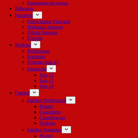
Pagamento de quotas
Bilheteira
Parceiros
Patrocinador Principal
Technical Sponsor
Oficial Sponsor
ESports
Notícias
Profissional
Feminino
Notícias Sub-23
Formação
Sub-15
Sub-17
Sub-19
Futebol
Futebol Profissional
Plantel
Calendário
Classificação
Notícias
Futebol Feminino
Plantel