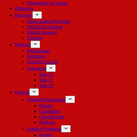
Pagamento de quotas
Bilheteira
Parceiros
Patrocinador Principal
Technical Sponsor
Oficial Sponsor
ESports
Notícias
Profissional
Feminino
Notícias Sub-23
Formação
Sub-15
Sub-17
Sub-19
Futebol
Futebol Profissional
Plantel
Calendário
Classificação
Notícias
Futebol Feminino
Plantel