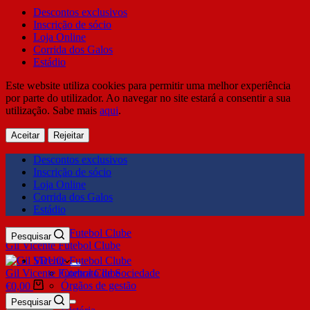
Descontos exclusivos
Inscrição de sócio
Loja Online
Corrida dos Galos
Estádio
Este website utiliza cookies para permitir uma melhor experiência
por parte do utilizador. Ao navegar no site estará a consentir a sua
utilização. Sabe mais
aqui
.
Aceitar
Rejeitar
Descontos exclusivos
Inscrição de sócio
Loja Online
Corrida dos Galos
Estádio
Pesquisar
Gil Vicente Futebol Clube
SDUQ
Gil Vicente Futebol Clube
Contrato de Sociedade
Órgãos de gestão
€
0,00
Clube
Pesquisar