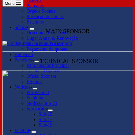
História
Menu
Palmarés
Órgãos Sociais
Prestação de contas
Estatutos
Sócios
MAIN SPONSOR
Descontos Exclusivos
Lugar Anual & Renovação
Inscrição de sócio
Pagamento de quotas
Bilheteira
Parceiros
TECHNICAL SPONSOR
Patrocinador Principal
Technical Sponsor
Oficial Sponsor
ESports
Notícias
Profissional
Feminino
Notícias Sub-23
Formação
Sub-15
Sub-17
Sub-19
Futebol