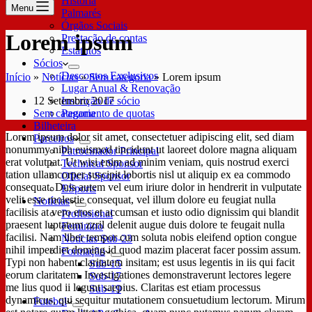
História
Menu
Palmarés
Órgãos Sociais
Lorem ipsum
Prestação de contas
Estatutos
Sócios
Descontos Exclusivos
Início
»
Notícias
»
Sem categoria
»
Lorem ipsum
Lugar Anual & Renovação
12 Setembro 2017
Inscrição de sócio
Sem categoria
Pagamento de quotas
Bilheteira
Lorem ipsum dolor sit amet, consectetuer adipiscing elit, sed diam
Parceiros
nonummy nibh euismod tincidunt ut laoreet dolore magna aliquam
Patrocinador Principal
erat volutpat. Ut wisi enim ad minim veniam, quis nostrud exerci
Technical Sponsor
tation ullamcorper suscipit lobortis nisl ut aliquip ex ea commodo
Oficial Sponsor
consequat. Duis autem vel eum iriure dolor in hendrerit in vulputate
ESports
velit esse molestie consequat, vel illum dolore eu feugiat nulla
Notícias
facilisis at vero eros et accumsan et iusto odio dignissim qui blandit
Profissional
praesent luptatum zzril delenit augue duis dolore te feugait nulla
Feminino
facilisi. Nam liber tempor cum soluta nobis eleifend option congue
Notícias Sub-23
nihil imperdiet doming id quod mazim placerat facer possim assum.
Formação
Typi non habent claritatem insitam; est usus legentis in iis qui facit
Sub-15
eorum claritatem. Investigationes demonstraverunt lectores legere
Sub-17
me lius quod ii legunt saepius. Claritas est etiam processus
Sub-19
dynamicus, qui sequitur mutationem consuetudium lectorum. Mirum
Futebol