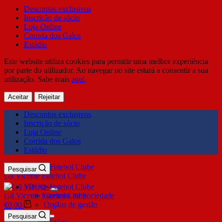
Descontos exclusivos
Inscrição de sócio
Loja Online
Corrida dos Galos
Estádio
Este website utiliza cookies para permitir uma melhor experiência
por parte do utilizador. Ao navegar no site estará a consentir a sua
utilização. Sabe mais
aqui
.
Aceitar
Rejeitar
Descontos exclusivos
Inscrição de sócio
Loja Online
Corrida dos Galos
Estádio
Pesquisar
Gil Vicente Futebol Clube
SDUQ
Gil Vicente Futebol Clube
Contrato de Sociedade
Órgãos de gestão
€
0,00
Clube
Pesquisar