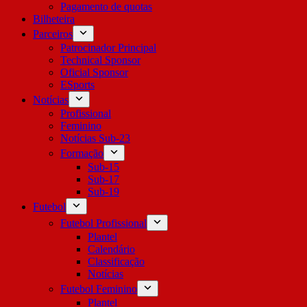
Pagamento de quotas
Bilheteira
Parceiros
Patrocinador Principal
Technical Sponsor
Oficial Sponsor
ESports
Notícias
Profissional
Feminino
Notícias Sub-23
Formação
Sub-15
Sub-17
Sub-19
Futebol
Futebol Profissional
Plantel
Calendário
Classificação
Notícias
Futebol Feminino
Plantel