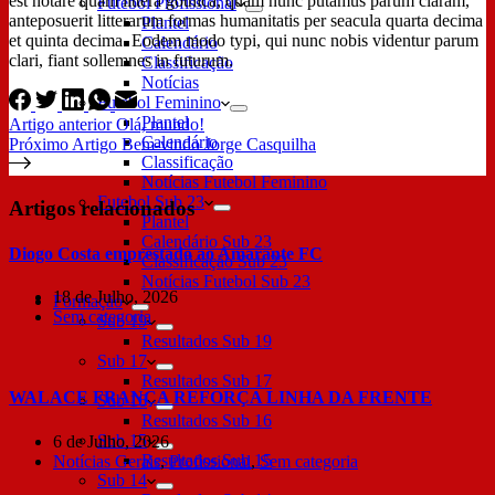
est notare quam littera gothica, quam nunc putamus parum claram,
Futebol Profissional
anteposuerit litterarum formas humanitatis per seacula quarta decima
Plantel
et quinta decima. Eodem modo typi, qui nunc nobis videntur parum
Calendário
clari, fiant sollemnes in futurum.
Classificação
Notícias
Futebol Feminino
Plantel
Artigo
anterior
Olá, mundo!
Calendário
Próximo
Artigo
Bem-vindo Jorge Casquilha
Classificação
Notícias Futebol Feminino
Futebol Sub 23
Artigos relacionados
Plantel
Calendário Sub 23
Diogo Costa emprestado ao Amarante FC
Classificação Sub 23
Notícias Futebol Sub 23
18 de Julho, 2026
Formação
Sem categoria
Sub 19
Resultados Sub 19
Sub 17
Resultados Sub 17
WALACE FRANÇA REFORÇA LINHA DA FRENTE
Sub 16
Resultados Sub 16
Sub 15
6 de Julho, 2026
Resultados Sub 15
Notícias Gerais
,
Profissional
,
Sem categoria
Sub 14