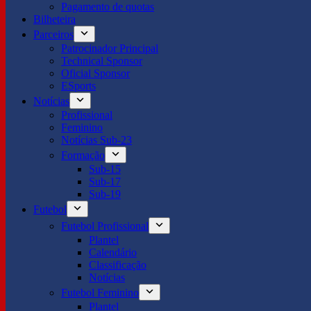
Pagamento de quotas
Bilheteira
Parceiros
Patrocinador Principal
Technical Sponsor
Oficial Sponsor
ESports
Notícias
Profissional
Feminino
Notícias Sub-23
Formação
Sub-15
Sub-17
Sub-19
Futebol
Futebol Profissional
Plantel
Calendário
Classificação
Notícias
Futebol Feminino
Plantel