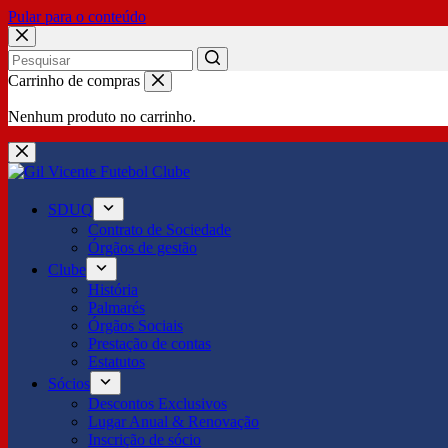
Pular para o conteúdo
No
Carrinho de compras
results
Nenhum produto no carrinho.
SDUQ
Contrato de Sociedade
Órgãos de gestão
Clube
História
Palmarés
Órgãos Sociais
Prestação de contas
Estatutos
Sócios
Descontos Exclusivos
Lugar Anual & Renovação
Inscrição de sócio