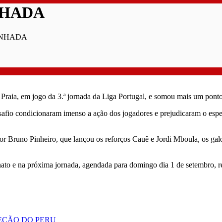
NHADA
INHADA
Praia, em jogo da 3.ª jornada da Liga Portugal, e somou mais um ponto
 desafio condicionaram imenso a ação dos jogadores e prejudicaram o e
or Bruno Pinheiro, que lançou os reforços Cauê e Jordi Mboula, os gal
to e na próxima jornada, agendada para domingo dia 1 de setembro, r
EÇÃO DO PERU