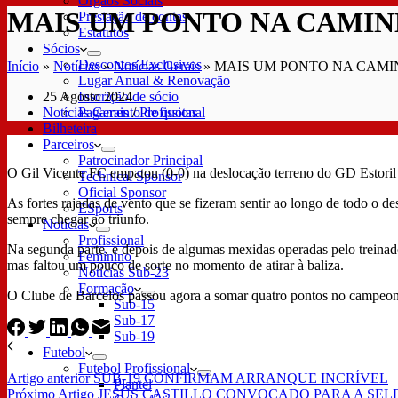
Órgãos Sociais
MAIS UM PONTO NA CAMI
Prestação de contas
Estatutos
Sócios
Descontos Exclusivos
Início
»
Notícias
»
Notícias Gerais
»
MAIS UM PONTO NA CAM
Lugar Anual & Renovação
25 Agosto 2024
Inscrição de sócio
Notícias Gerais
/
Profissional
Pagamento de quotas
Bilheteira
Parceiros
Patrocinador Principal
O Gil Vicente FC empatou (0-0) na deslocação terreno do GD Estoril 
Technical Sponsor
Oficial Sponsor
As fortes rajadas de vento que se fizeram sentir ao longo de todo o
ESports
sempre chegar ao triunfo.
Notícias
Profissional
Na segunda parte, e depois de algumas mexidas operadas pelo treinad
Feminino
mas faltou um pouco de sorte no momento de atirar à baliza.
Notícias Sub-23
Formação
O Clube de Barcelos passou agora a somar quatro pontos no campeona
Sub-15
Sub-17
Sub-19
Futebol
Futebol Profissional
Artigo
anterior
SUB-19 CONFIRMAM ARRANQUE INCRÍVEL
Plantel
Próximo
Artigo
JESÚS CASTILLO CONVOCADO PARA A SEL