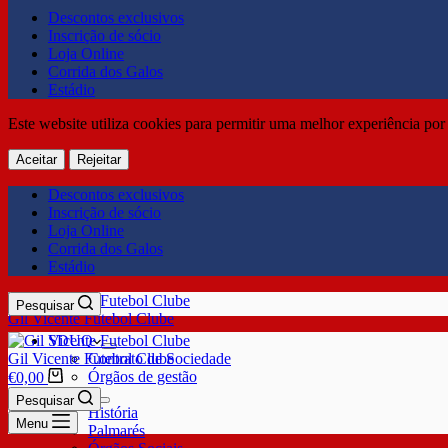
Descontos exclusivos
Inscrição de sócio
Loja Online
Corrida dos Galos
Estádio
Este website utiliza cookies para permitir uma melhor experiência por 
Aceitar
Rejeitar
Descontos exclusivos
Inscrição de sócio
Loja Online
Corrida dos Galos
Estádio
Pesquisar
Gil Vicente Futebol Clube
SDUQ
Gil Vicente Futebol Clube
Contrato de Sociedade
Órgãos de gestão
€
0,00
Clube
Pesquisar
História
Menu
Palmarés