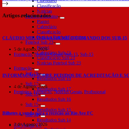
Calendário
Classificação
Notícias
Artigos relacionados
Futebol Feminino
Plantel
Calendário
Classificação
Notícias Futebol Feminino
CLÁUDIO MIRANDA ASSUME O COMANDO DOS SUB-15
Futebol Sub 23
Plantel
5 de Agosto, 2026
Calendário Sub 23
Formação
,
Notícias Gerais
,
Sub-15
,
Sub-15
Classificação Sub 23
Notícias Futebol Sub 23
Formação
Sub 19
INFORMAÇÃO SOBRE PEDIDOS DE ACREDITAÇÃO E S
Resultados Sub 19
Sub 17
4 de Agosto, 2026
Resultados Sub 17
Feminino
,
Formação
,
Notícias Gerais
,
Profissional
Sub 16
Resultados Sub 16
Sub 15
Resultados Sub 15
Bilhetes à venda para a receção ao Rio Ave FC
Sub 14
Resultados Sub 14
3 de Agosto, 2026
Gil Vicente TV