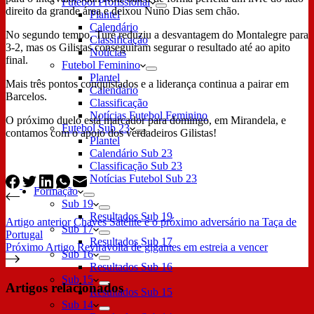
Futebol Profissional
direito da grande área e deixou Nuno Dias sem chão.
Plantel
Calendário
No segundo tempo, Turé reduziu a desvantagem do Montalegre para
Classificação
3-2, mas os Gilistas conseguiram segurar o resultado até ao apito
Notícias
final.
Futebol Feminino
Plantel
Mais três pontos conquistados e a liderança continua a pairar em
Calendário
Barcelos.
Classificação
Notícias Futebol Feminino
O próximo duelo está marcador para domingo, em Mirandela, e
Futebol Sub 23
contamos com o apoio dos verdadeiros Gilistas!
Plantel
Calendário Sub 23
Classificação Sub 23
Notícias Futebol Sub 23
Formação
Sub 19
Resultados Sub 19
Artigo
anterior
Chaves Satélite é o próximo adversário na Taça de
Sub 17
Portugal
Resultados Sub 17
Próximo
Artigo
Reviravolta de gigantes em estreia a vencer
Sub 16
Resultados Sub 16
Sub 15
Artigos relacionados
Resultados Sub 15
Sub 14