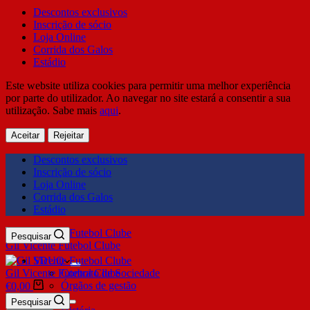
Descontos exclusivos
Inscrição de sócio
Loja Online
Corrida dos Galos
Estádio
Este website utiliza cookies para permitir uma melhor experiência
por parte do utilizador. Ao navegar no site estará a consentir a sua
utilização. Sabe mais
aqui
.
Aceitar
Rejeitar
Descontos exclusivos
Inscrição de sócio
Loja Online
Corrida dos Galos
Estádio
Pesquisar
Gil Vicente Futebol Clube
SDUQ
Gil Vicente Futebol Clube
Contrato de Sociedade
Órgãos de gestão
€
0,00
Clube
Pesquisar