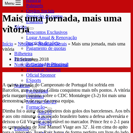
História
Menu
Palmarés
Órgãos Sociais
Mais uma jornada, mais uma
Prestação de contas
Estatutos
vitória
Sócios
Descontos Exclusivos
Lugar Anual & Renovação
Inscrição de sócio
Início
»
Notícias
»
Notícias Gerais
»
Mais uma jornada, mais uma
Pagamento de quotas
vitória
Bilheteira
Parceiros
18 Setembro 2018
Patrocinador Principal
Notícias Gerais
/
Profissional
Technical Sponsor
Oficial Sponsor
ESports
A quinta jornada do Campeonato de Portugal foi sofrida em
Notícias
Barcelos, mas a equipa Gilista conquistou mais três pontos. A vitória
Profissional
pela margem mínima sobre o CDC Montalegre (3-2) foi mais uma
Feminino
demonstração de raça da nossa equipa.
Notícias Sub-23
Formação
Dimba foi o autor dos primeiros dois golos dos barcelenses. Aos três
Sub-15
e aos oito minutos o avançado brasileiro bateu a defesa adversária e
Sub-17
deixou o Gil Vicente confortável no marcador. Prince fez o 2-1 para
Sub-19
os comandados de José Manuel Viage aos 32′. Já em cima do apito
Futebol
para o intervalo, Juan Ruiz bateu de forma perfeita um livre do lado