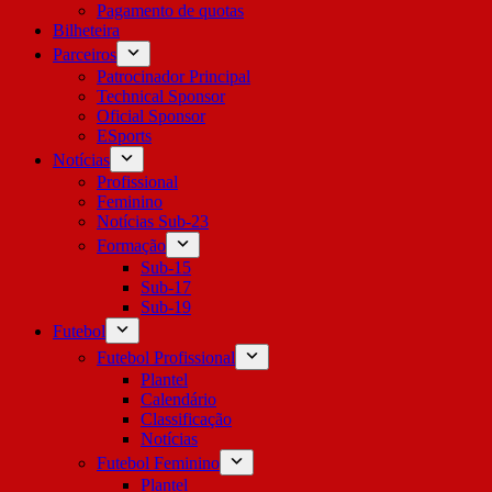
Pagamento de quotas
Bilheteira
Parceiros
Patrocinador Principal
Technical Sponsor
Oficial Sponsor
ESports
Notícias
Profissional
Feminino
Notícias Sub-23
Formação
Sub-15
Sub-17
Sub-19
Futebol
Futebol Profissional
Plantel
Calendário
Classificação
Notícias
Futebol Feminino
Plantel