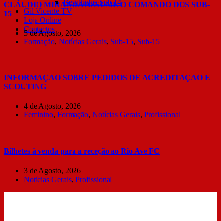
Resultados Sub 14
CLÁUDIO MIRANDA ASSUME O COMANDO DOS SUB-
Gil Vicente TV
15
Loja Online
Contactos
5 de Agosto, 2026
Formação
,
Notícias Gerais
,
Sub-15
,
Sub-15
INFORMAÇÃO SOBRE PEDIDOS DE ACREDITAÇÃO E
SCOUTING
4 de Agosto, 2026
Feminino
,
Formação
,
Notícias Gerais
,
Profissional
Bilhetes à venda para a receção ao Rio Ave FC
3 de Agosto, 2026
Notícias Gerais
,
Profissional