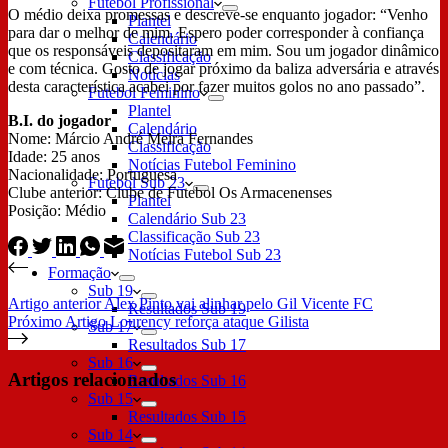
Futebol Profissional
O médio deixa promessas e descreve-se enquanto jogador: “Venho
Plantel
para dar o melhor de mim. Espero poder corresponder à confiança
Calendário
que os responsáveis depositaram em mim. Sou um jogador dinâmico
Classificação
e com técnica. Gosto de jogar próximo da baliza adversária e através
Notícias
desta característica acabei por fazer muitos golos no ano passado”.
Futebol Feminino
Plantel
B.I. do jogador
Calendário
Nome: Márcio André Meira Fernandes
Classificação
Idade: 25 anos
Notícias Futebol Feminino
Nacionalidade: Portuguesa
Futebol Sub 23
Clube anterior: Clube de Futebol Os Armacenenses
Plantel
Posição: Médio
Calendário Sub 23
Classificação Sub 23
Notícias Futebol Sub 23
Formação
Sub 19
Artigo
anterior
Alex Pinto vai alinhar pelo Gil Vicente FC
Resultados Sub 19
Próximo
Artigo
Lourency reforça ataque Gilista
Sub 17
Resultados Sub 17
Sub 16
Artigos relacionados
Resultados Sub 16
Sub 15
Resultados Sub 15
Sub 14