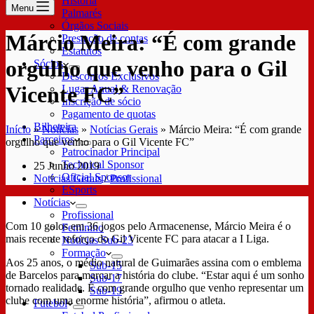
História
Menu
Palmarés
Órgãos Sociais
Márcio Meira: “É com grande
Prestação de contas
Estatutos
orgulho que venho para o Gil
Sócios
Descontos Exclusivos
Vicente FC”
Lugar Anual & Renovação
Inscrição de sócio
Pagamento de quotas
Bilheteira
Início
»
Notícias
»
Notícias Gerais
»
Márcio Meira: “É com grande
Parceiros
orgulho que venho para o Gil Vicente FC”
Patrocinador Principal
Technical Sponsor
25 Junho 2019
Oficial Sponsor
Notícias Gerais
/
Profissional
ESports
Notícias
Profissional
Com 10 golos em 36 jogos pelo Armacenense, Márcio Meira é o
Feminino
mais recente reforço do Gil Vicente FC para atacar a I Liga.
Notícias Sub-23
Formação
Aos 25 anos, o médio natural de Guimarães assina com o emblema
Sub-15
de Barcelos para marcar a história do clube. “Estar aqui é um sonho
Sub-17
tornado realidade. É com grande orgulho que venho representar um
Sub-19
clube com uma enorme história”, afirmou o atleta.
Futebol