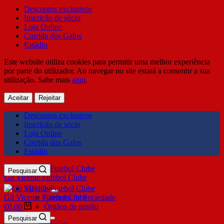
Descontos exclusivos
Inscrição de sócio
Loja Online
Corrida dos Galos
Estádio
Este website utiliza cookies para permitir uma melhor experiência
por parte do utilizador. Ao navegar no site estará a consentir a sua
utilização. Sabe mais
aqui
.
Aceitar
Rejeitar
Descontos exclusivos
Inscrição de sócio
Loja Online
Corrida dos Galos
Estádio
Pesquisar
Gil Vicente Futebol Clube
SDUQ
Gil Vicente Futebol Clube
Contrato de Sociedade
Órgãos de gestão
€
0,00
Clube
Pesquisar