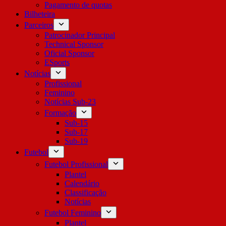
Pagamento de quotas
Bilheteira
Parceiros
Patrocinador Principal
Technical Sponsor
Oficial Sponsor
ESports
Notícias
Profissional
Feminino
Notícias Sub-23
Formação
Sub-15
Sub-17
Sub-19
Futebol
Futebol Profissional
Plantel
Calendário
Classificação
Notícias
Futebol Feminino
Plantel