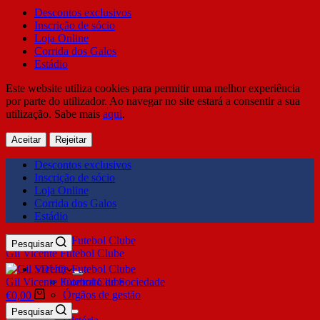
Descontos exclusivos
Inscrição de sócio
Loja Online
Corrida dos Galos
Estádio
Este website utiliza cookies para permitir uma melhor experiência
por parte do utilizador. Ao navegar no site estará a consentir a sua
utilização. Sabe mais
aqui
.
Aceitar
Rejeitar
Descontos exclusivos
Inscrição de sócio
Loja Online
Corrida dos Galos
Estádio
Pesquisar
Gil Vicente Futebol Clube
SDUQ
Gil Vicente Futebol Clube
Contrato de Sociedade
Órgãos de gestão
€
0,00
Clube
Pesquisar