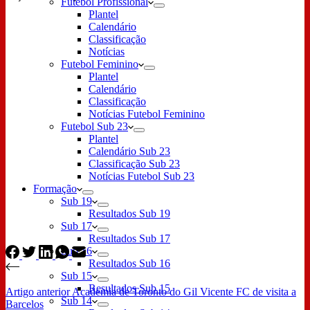
Futebol Profissional
Plantel
Calendário
Classificação
Notícias
Futebol Feminino
Plantel
Calendário
Classificação
Notícias Futebol Feminino
Futebol Sub 23
Plantel
Calendário Sub 23
Classificação Sub 23
Notícias Futebol Sub 23
Formação
Sub 19
Resultados Sub 19
Sub 17
Resultados Sub 17
Sub 16
Resultados Sub 16
Sub 15
Resultados Sub 15
Artigo
anterior
Academia de Toronto do Gil Vicente FC de visita a
Sub 14
Barcelos