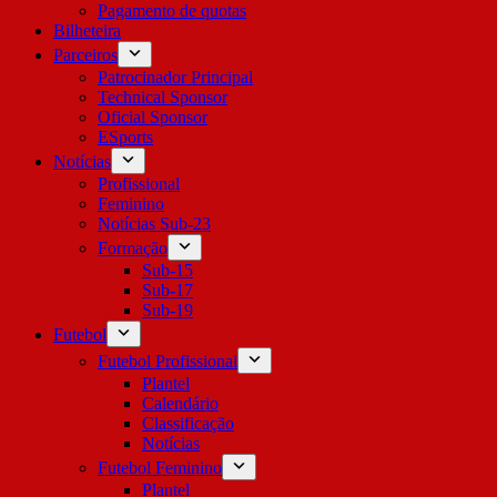
Pagamento de quotas
Bilheteira
Parceiros
Patrocinador Principal
Technical Sponsor
Oficial Sponsor
ESports
Notícias
Profissional
Feminino
Notícias Sub-23
Formação
Sub-15
Sub-17
Sub-19
Futebol
Futebol Profissional
Plantel
Calendário
Classificação
Notícias
Futebol Feminino
Plantel