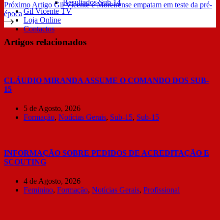
Resultados Sub 14
Próximo
Artigo
Gil Vicente e Moreirense empatam em teste da pré-
Gil Vicente TV
época
Loja Online
Contactos
Artigos relacionados
CLÁUDIO MIRANDA ASSUME O COMANDO DOS SUB-
15
5 de Agosto, 2026
Formação
,
Notícias Gerais
,
Sub-15
,
Sub-15
INFORMAÇÃO SOBRE PEDIDOS DE ACREDITAÇÃO E
SCOUTING
4 de Agosto, 2026
Feminino
,
Formação
,
Notícias Gerais
,
Profissional