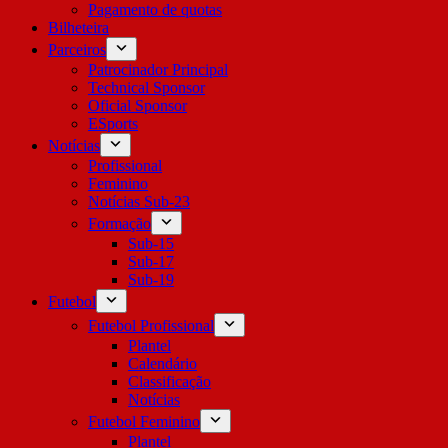
Pagamento de quotas
Bilheteira
Parceiros
Patrocinador Principal
Technical Sponsor
Oficial Sponsor
ESports
Notícias
Profissional
Feminino
Notícias Sub-23
Formação
Sub-15
Sub-17
Sub-19
Futebol
Futebol Profissional
Plantel
Calendário
Classificação
Notícias
Futebol Feminino
Plantel