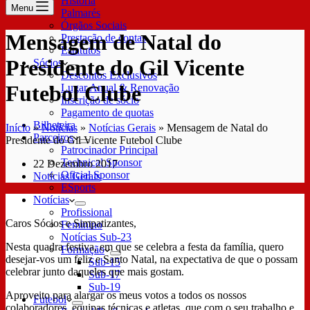
História
Menu
Palmarés
Órgãos Sociais
Mensagem de Natal do
Prestação de contas
Estatutos
Presidente do Gil Vicente
Sócios
Descontos Exclusivos
Futebol Clube
Lugar Anual & Renovação
Inscrição de sócio
Pagamento de quotas
Bilheteira
Início
»
Notícias
»
Notícias Gerais
»
Mensagem de Natal do
Parceiros
Presidente do Gil Vicente Futebol Clube
Patrocinador Principal
Technical Sponsor
22 Dezembro 2017
Oficial Sponsor
Notícias Gerais
ESports
Notícias
Profissional
Caros Sócios e Simpatizantes,
Feminino
Notícias Sub-23
Nesta quadra festiva, em que se celebra a festa da família, quero
Formação
desejar-vos um feliz e Santo Natal, na expectativa de que o possam
Sub-15
celebrar junto daqueles que mais gostam.
Sub-17
Sub-19
Aproveito para alargar os meus votos a todos os nossos
Futebol
colaboradores, equipas técnicas e atletas, que com o seu trabalho e