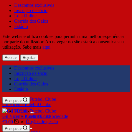
Descontos exclusivos
Inscrição de sócio
Loja Online
Corrida dos Galos
Estádio
Este website utiliza cookies para permitir uma melhor experiência
por parte do utilizador. Ao navegar no site estará a consentir a sua
utilização. Sabe mais
aqui
.
Aceitar
Rejeitar
Descontos exclusivos
Inscrição de sócio
Loja Online
Corrida dos Galos
Estádio
Pesquisar
Gil Vicente Futebol Clube
SDUQ
Gil Vicente Futebol Clube
Contrato de Sociedade
Órgãos de gestão
€
0,00
Clube
Pesquisar