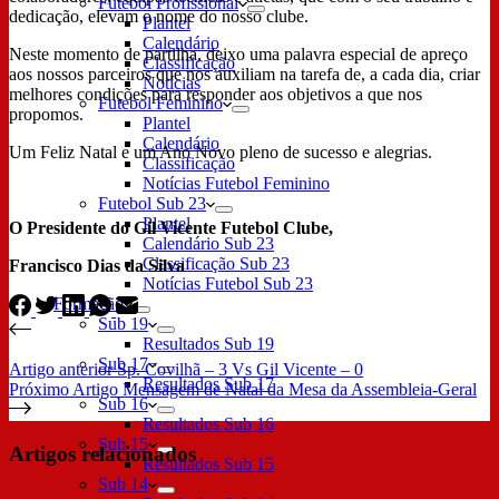
Futebol Profissional
dedicação, elevam o nome do nosso clube.
Plantel
Calendário
Neste momento de partilha, deixo uma palavra especial de apreço
Classificação
aos nossos parceiros que nos auxiliam na tarefa de, a cada dia, criar
Notícias
melhores condições para responder aos objetivos a que nos
Futebol Feminino
propomos.
Plantel
Calendário
Um Feliz Natal e um Ano Novo pleno de sucesso e alegrias.
Classificação
Notícias Futebol Feminino
Futebol Sub 23
Plantel
O Presidente do Gil Vicente Futebol Clube,
Calendário Sub 23
Classificação Sub 23
Francisco Dias da Silva
Notícias Futebol Sub 23
Formação
Sub 19
Resultados Sub 19
Sub 17
Artigo
anterior
Sp. Covilhã – 3 Vs Gil Vicente – 0
Resultados Sub 17
Próximo
Artigo
Mensagem de Natal da Mesa da Assembleia-Geral
Sub 16
Resultados Sub 16
Sub 15
Artigos relacionados
Resultados Sub 15
Sub 14