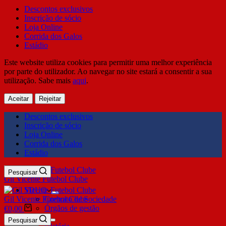
Descontos exclusivos
Inscrição de sócio
Loja Online
Corrida dos Galos
Estádio
Este website utiliza cookies para permitir uma melhor experiência
por parte do utilizador. Ao navegar no site estará a consentir a sua
utilização. Sabe mais
aqui
.
Aceitar
Rejeitar
Descontos exclusivos
Inscrição de sócio
Loja Online
Corrida dos Galos
Estádio
Pesquisar
Gil Vicente Futebol Clube
SDUQ
Gil Vicente Futebol Clube
Contrato de Sociedade
Órgãos de gestão
€
0,00
Clube
Pesquisar