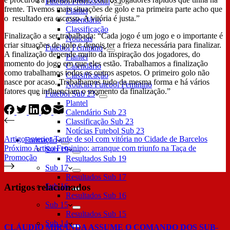
Futebol Profissional
frente. Tivemos mais situações de golo e na primeira parte acho que
Plantel
o resultado era escasso. A vitória é justa.”
Calendário
Classificação
Finalização a ser trabalhada: “Cada jogo é um jogo e o importante é
Notícias
criar situações de golo e depois ter a frieza necessária para finalizar.
Futebol Feminino
A finalização depende muito da inspiração dos jogadores, do
Plantel
momento do jogo em que eles estão. Trabalhamos a finalização
Calendário
como trabalhamos todos os outros aspetos. O primeiro golo não
Classificação
nasce por acaso. Trabalhamos tudo da mesma forma e há vários
Notícias Futebol Feminino
fatores que influenciam o momento da finalização.”
Futebol Sub 23
Plantel
Calendário Sub 23
Classificação Sub 23
Notícias Futebol Sub 23
Artigo
anterior
Tarde de sol com vitória no Cidade de Barcelos
Formação
Próximo
Artigo
Feminino: arranque com triunfo na Taça de
Sub 19
Promoção
Resultados Sub 19
Sub 17
Resultados Sub 17
Artigos relacionados
Sub 16
Resultados Sub 16
Sub 15
Resultados Sub 15
Sub 14
CLÁUDIO MIRANDA ASSUME O COMANDO DOS SUB-