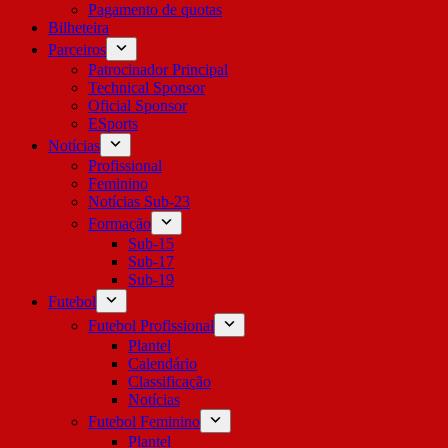
Pagamento de quotas
Bilheteira
Parceiros
Patrocinador Principal
Technical Sponsor
Oficial Sponsor
ESports
Notícias
Profissional
Feminino
Notícias Sub-23
Formação
Sub-15
Sub-17
Sub-19
Futebol
Futebol Profissional
Plantel
Calendário
Classificação
Notícias
Futebol Feminino
Plantel