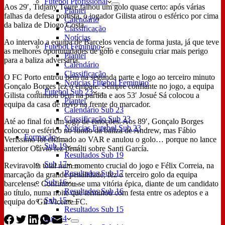
Futebol Profissional
Aos 29′, Tidjany Touré falhou um golo quase certo: após várias
Plantel
falhas da defesa portista, o jogador Gilista atirou o esférico por cima
Calendário
da baliza de Diogo Costa.
Classificação
Notícias
Ao intervalo a equipa de Barcelos vencia de forma justa, já que teve
Futebol Feminino
as melhores oportunidades de golo e conseguiu criar mais perigo
Plantel
para a baliza adversária.
Calendário
Classificação
O FC Porto entrou bem na segunda parte e logo ao terceiro minuto
Notícias Futebol Feminino
Gonçalo Borges fez o empate. Sempre confiante no jogo, a equipa
Futebol Sub 23
Gilista continuou bem na partida e aos 53′ Josué Sá colocou a
Plantel
equipa da casa de novo na frente do marcador.
Calendário Sub 23
Classificação Sub 23
Até ao final foi um jogo de emoções. Aos 89′, Gonçalo Borges
Notícias Futebol Sub 23
colocou o esférico no fundo da baliza de Andrew, mas Fábio
Formação
Veríssimo foi chamado ao VAR e anulou o golo… porque no lance
Sub 19
anterior Otávio fez penálti sobre Santi García.
Resultados Sub 19
Sub 17
Reviravolta total num momento crucial do jogo e Félix Correia, na
Resultados Sub 17
marcação da grande penalidade, fez o terceiro golo da equipa
Sub 16
barcelense. Confirmou-se uma vitória épica, diante de um candidato
Resultados Sub 16
ao título, numa noite que terminou com festa entre os adeptos e a
Sub 15
equipa do Gil Vicente FC.
Resultados Sub 15
Sub 14