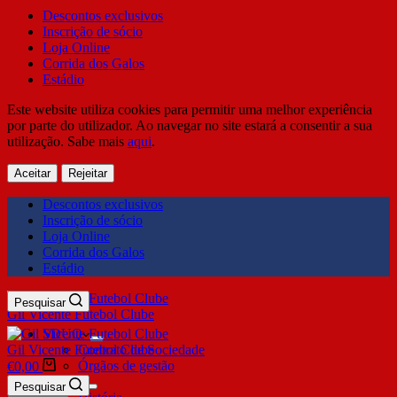
Descontos exclusivos
Inscrição de sócio
Loja Online
Corrida dos Galos
Estádio
Este website utiliza cookies para permitir uma melhor experiência
por parte do utilizador. Ao navegar no site estará a consentir a sua
utilização. Sabe mais
aqui
.
Aceitar
Rejeitar
Descontos exclusivos
Inscrição de sócio
Loja Online
Corrida dos Galos
Estádio
Pesquisar
Gil Vicente Futebol Clube
SDUQ
Gil Vicente Futebol Clube
Contrato de Sociedade
Órgãos de gestão
€
0,00
Clube
Pesquisar