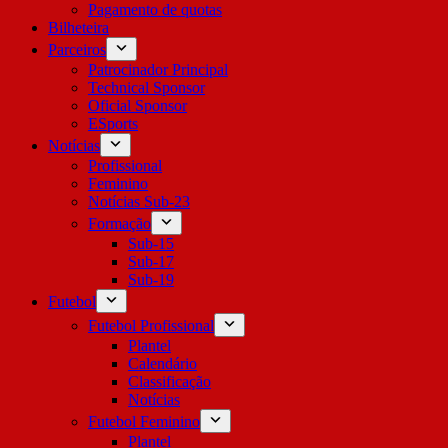
Pagamento de quotas
Bilheteira
Parceiros
Patrocinador Principal
Technical Sponsor
Oficial Sponsor
ESports
Notícias
Profissional
Feminino
Notícias Sub-23
Formação
Sub-15
Sub-17
Sub-19
Futebol
Futebol Profissional
Plantel
Calendário
Classificação
Notícias
Futebol Feminino
Plantel