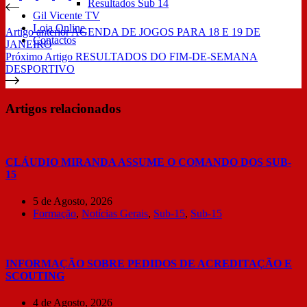
Resultados Sub 14
Gil Vicente TV
Loja Online
Artigo
anterior
AGENDA DE JOGOS PARA 18 E 19 DE
Contactos
JANEIRO
Próximo
Artigo
RESULTADOS DO FIM-DE-SEMANA
DESPORTIVO
Artigos relacionados
CLÁUDIO MIRANDA ASSUME O COMANDO DOS SUB-
15
5 de Agosto, 2026
Formação
,
Notícias Gerais
,
Sub-15
,
Sub-15
INFORMAÇÃO SOBRE PEDIDOS DE ACREDITAÇÃO E
SCOUTING
4 de Agosto, 2026