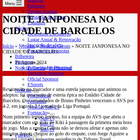
História
Menu
Palmarés
Órgãos Sociais
NOITE JANPONESA NO
Prestação de contas
Estatutos
CIDADE DE BARCELOS
Sócios
Descontos Exclusivos
Lugar Anual & Renovação
Inscrição de sócio
Início
»
Notícias
»
Notícias Gerais
»
NOITE JANPONESA NO
Pagamento de quotas
CIDADE DE BARCELOS
Bilheteira
Parceiros
16 Agosto 2024
Patrocinador Principal
Notícias Gerais
/
Profissional
Technical Sponsor
Oficial Sponsor
ESports
Reviravolta no marcador e uma estrela japonesa que animou os
Notícias
adeptos: foi uma noite de estreia épica no Estádio Cidade de
Profissional
Barcelos. Os comandados de Bruno Pinheiro venceram o AVS por
Feminino
4-2, em jogo da 2.ª jornada da Liga Portugal.
Notícias Sub-23
Formação
Num primeiro tempo intenso, foi a equipa do AVS que abriu o
Sub-15
marcador com um golo de Kiki à passagem da primeira meia hora
Sub-17
de jogo. Mas a equipa Gilista não se deixou afetar e apenas oito
Sub-19
minutos depois chegou ao golo do empate, com Jorge Aguirre a
Futebol
rematar cruzado após uma assistência de Tidjany Touré.