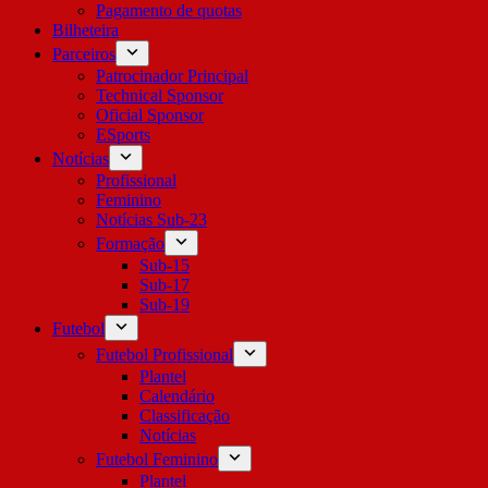
Pagamento de quotas
Bilheteira
Parceiros
Patrocinador Principal
Technical Sponsor
Oficial Sponsor
ESports
Notícias
Profissional
Feminino
Notícias Sub-23
Formação
Sub-15
Sub-17
Sub-19
Futebol
Futebol Profissional
Plantel
Calendário
Classificação
Notícias
Futebol Feminino
Plantel