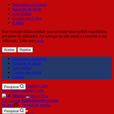
Descontos exclusivos
Inscrição de sócio
Loja Online
Corrida dos Galos
Estádio
Este website utiliza cookies para permitir uma melhor experiência
por parte do utilizador. Ao navegar no site estará a consentir a sua
utilização. Sabe mais
aqui
.
Aceitar
Rejeitar
Descontos exclusivos
Inscrição de sócio
Loja Online
Corrida dos Galos
Estádio
Pesquisar
Gil Vicente Futebol Clube
SDUQ
Gil Vicente Futebol Clube
Contrato de Sociedade
Órgãos de gestão
€
0,00
0
Clube
Pesquisar