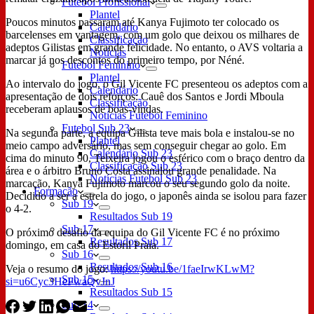
Futebol Profissional
Plantel
Poucos minutos passaram até Kanya Fujimoto ter colocado os
Calendário
barcelenses em vantagem, com um golo que deixou os milhares de
Classificação
adeptos Gilistas em grande felicidade. No entanto, o AVS voltaria a
Notícias
marcar já nos descontos do primeiro tempo, por Néné.
Futebol Feminino
Plantel
Ao intervalo do jogo, o Gil Vicente FC presenteou os adeptos com a
Calendário
apresentação de dois reforços: Cauê dos Santos e Jordi Mboula
Classificação
receberam aplausos de boas-vindas.
Notícias Futebol Feminino
Futebol Sub 23
Na segunda parte, a equipa Gilista teve mais bola e instalou-se no
Plantel
meio campo adversário, mas sem conseguir chegar ao golo. Em
Calendário Sub 23
cima do minuto 90, Teixeira jogou o esférico com o braço dentro da
Classificação Sub 23
área e o árbitro Bruno Costa assinalou grande penalidade. Na
Notícias Futebol Sub 23
marcação, Kanya Fujimoto marcou o seu segundo golo da noite.
Formação
Decidido a ser a estrela do jogo, o japonês ainda se isolou para fazer
Sub 19
o 4-2.
Resultados Sub 19
Sub 17
O próximo desafio da equipa do Gil Vicente FC é no próximo
Resultados Sub 17
domingo, em casa do Estoril Praia.
Sub 16
Resultados Sub 16
Veja o resumo do jogo:
https://youtu.be/1faeIrwKLwM?
Sub 15
si=u6Cyc3HeFwaQvJnJ
Resultados Sub 15
Sub 14