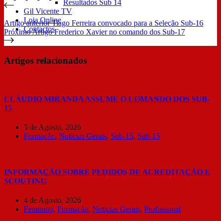
Resultados Sub 14
Gil Vicente TV
Loja Online
Artigo
anterior
Tiago Ferreira convocado para a Seleção Sub-16
Contactos
Próximo
Artigo
Frederico Xavier no comando dos Sub-17
Artigos relacionados
CLÁUDIO MIRANDA ASSUME O COMANDO DOS SUB-
15
5 de Agosto, 2026
Formação
,
Notícias Gerais
,
Sub-15
,
Sub-15
INFORMAÇÃO SOBRE PEDIDOS DE ACREDITAÇÃO E
SCOUTING
4 de Agosto, 2026
Feminino
,
Formação
,
Notícias Gerais
,
Profissional