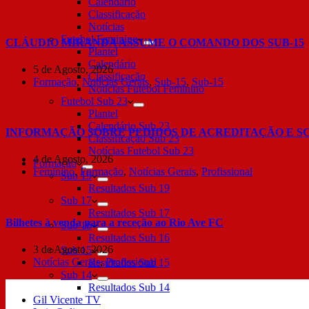
Calendário
Classificação
Notícias
Futebol Feminino
CLÁUDIO MIRANDA ASSUME O COMANDO DOS SUB-15
Plantel
Calendário
5 de Agosto, 2026
Classificação
Formação
,
Notícias Gerais
,
Sub-15
,
Sub-15
Notícias Futebol Feminino
Futebol Sub 23
Plantel
Calendário Sub 23
INFORMAÇÃO SOBRE PEDIDOS DE ACREDITAÇÃO E S
Classificação Sub 23
Notícias Futebol Sub 23
4 de Agosto, 2026
Formação
Feminino
,
Formação
,
Notícias Gerais
,
Profissional
Sub 19
Resultados Sub 19
Sub 17
Resultados Sub 17
Bilhetes à venda para a receção ao Rio Ave FC
Sub 16
Resultados Sub 16
3 de Agosto, 2026
Sub 15
Notícias Gerais
,
Profissional
Resultados Sub 15
Sub 14
Resultados Sub 14
Gil Vicente TV