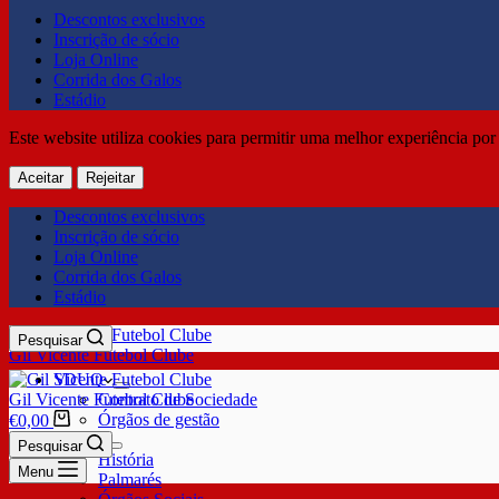
Descontos exclusivos
Inscrição de sócio
Loja Online
Corrida dos Galos
Estádio
Este website utiliza cookies para permitir uma melhor experiência por 
Aceitar
Rejeitar
Descontos exclusivos
Inscrição de sócio
Loja Online
Corrida dos Galos
Estádio
Pesquisar
Gil Vicente Futebol Clube
SDUQ
Gil Vicente Futebol Clube
Contrato de Sociedade
Órgãos de gestão
€
0,00
Clube
Pesquisar
História
Menu
Palmarés