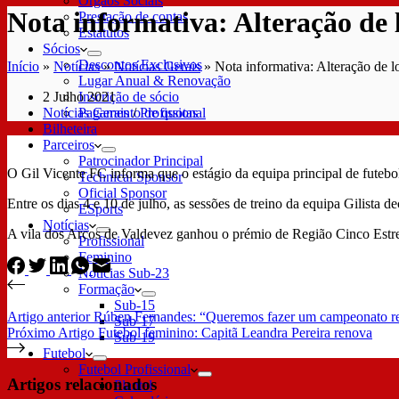
Órgãos Sociais
Nota informativa: Alteração de l
Prestação de contas
Estatutos
Sócios
Descontos Exclusivos
Início
»
Notícias
»
Notícias Gerais
»
Nota informativa: Alteração de l
Lugar Anual & Renovação
2 Julho 2021
Inscrição de sócio
Notícias Gerais
/
Profissional
Pagamento de quotas
Bilheteira
Parceiros
Patrocinador Principal
O Gil Vicente FC informa que o estágio da equipa principal de futebol 
Technical Sponsor
Oficial Sponsor
Entre os dias 4 e 10 de julho, as sessões de treino da equipa Gilista 
ESports
Notícias
A vila dos Arcos de Valdevez ganhou o prémio de Região Cinco Estr
Profissional
Feminino
Notícias Sub-23
Formação
Sub-15
Artigo
anterior
Rúben Fernandes: “Queremos fazer um campeonato regu
Sub-17
Próximo
Artigo
Futebol feminino: Capitã Leandra Pereira renova
Sub-19
Futebol
Futebol Profissional
Artigos relacionados
Plantel