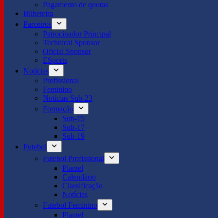
Pagamento de quotas
Bilheteira
Parceiros
Patrocinador Principal
Technical Sponsor
Oficial Sponsor
ESports
Notícias
Profissional
Feminino
Notícias Sub-23
Formação
Sub-15
Sub-17
Sub-19
Futebol
Futebol Profissional
Plantel
Calendário
Classificação
Notícias
Futebol Feminino
Plantel