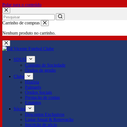
Pular para o conteúdo
No
Carrinho de compras
results
Nenhum produto no carrinho.
SDUQ
Contrato de Sociedade
Órgãos de gestão
Clube
História
Palmarés
Órgãos Sociais
Prestação de contas
Estatutos
Sócios
Descontos Exclusivos
Lugar Anual & Renovação
Inscrição de sócio