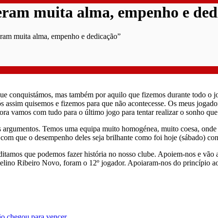
veram muita alma, empenho e ded
eram muita alma, empenho e dedicação”
 que conquistámos, mas também por aquilo que fizemos durante todo o j
ós assim quisemos e fizemos para que não acontecesse. Os meus jogad
ora vamos com tudo para o último jogo para tentar realizar o sonho que
s argumentos. Temos uma equipa muito homogénea, muito coesa, onde o
z com que o desempenho deles seja brilhante como foi hoje (sábado) con
itamos que podemos fazer história no nosso clube. Apoiem-nos e vão a
lino Ribeiro Novo, foram o 12º jogador. Apoiaram-nos do princípio ao
ão chegou para vencer