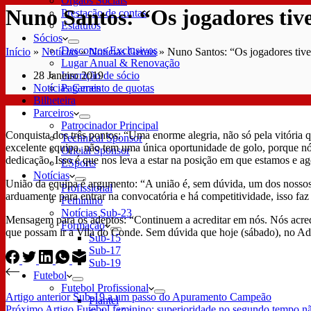
Órgãos Sociais
Nuno Santos: “Os jogadores ti
Prestação de contas
Estatutos
Sócios
Descontos Exclusivos
Início
»
Notícias
»
Notícias Gerais
»
Nuno Santos: “Os jogadores tiv
Lugar Anual & Renovação
28 Janeiro 2019
Inscrição de sócio
Notícias Gerais
Pagamento de quotas
Bilheteira
Parceiros
Patrocinador Principal
Conquista dos três pontos: “Uma enorme alegria, não só pela vitória
Technical Sponsor
excelente equipa, não tem uma única oportunidade de golo, porque n
Oficial Sponsor
dedicação. Isso é que nos leva a estar na posição em que estamos e ag
ESports
Notícias
União da equipa é argumento: “A união é, sem dúvida, um dos nosso
Profissional
arduamente para entrar na convocatória e há competitividade, isso fa
Feminino
Notícias Sub-23
Mensagem para os adeptos: “Continuem a acreditar em nós. Nós acred
Formação
que possam ir a Vila do Conde. Sem dúvida que hoje (sábado), no Ade
Sub-15
Sub-17
Sub-19
Futebol
Futebol Profissional
Artigo
anterior
Sub-19 a um passo do Apuramento Campeão
Plantel
Próximo
Artigo
Futebol feminino: superioridade no segundo tempo n