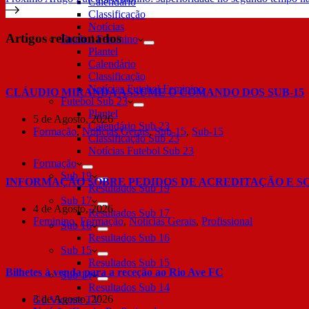
Calendário
Classificação
Notícias
Artigos relacionados
Futebol Feminino
Plantel
Calendário
Classificação
Notícias Futebol Feminino
CLÁUDIO MIRANDA ASSUME O COMANDO DOS SUB-15
Futebol Sub 23
Plantel
5 de Agosto, 2026
Calendário Sub 23
Formação
,
Notícias Gerais
,
Sub-15
,
Sub-15
Classificação Sub 23
Notícias Futebol Sub 23
Formação
Sub 19
INFORMAÇÃO SOBRE PEDIDOS DE ACREDITAÇÃO E S
Resultados Sub 19
Sub 17
4 de Agosto, 2026
Resultados Sub 17
Feminino
,
Formação
,
Notícias Gerais
,
Profissional
Sub 16
Resultados Sub 16
Sub 15
Resultados Sub 15
Bilhetes à venda para a receção ao Rio Ave FC
Sub 14
Resultados Sub 14
3 de Agosto, 2026
Gil Vicente TV