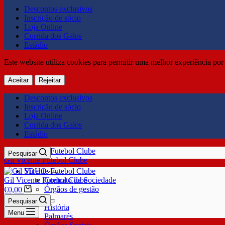
Descontos exclusivos
Inscrição de sócio
Loja Online
Corrida dos Galos
Estádio
Este website utiliza cookies para permitir uma melhor experiência por 
Aceitar
Rejeitar
Descontos exclusivos
Inscrição de sócio
Loja Online
Corrida dos Galos
Estádio
Pesquisar
Gil Vicente Futebol Clube
SDUQ
Gil Vicente Futebol Clube
Contrato de Sociedade
Órgãos de gestão
€
0,00
Clube
Pesquisar
História
Menu
Palmarés