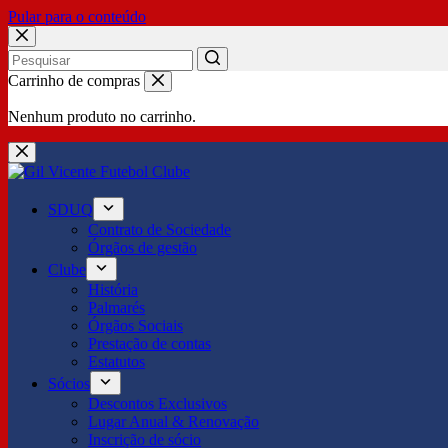
Pular para o conteúdo
No
Carrinho de compras
results
Nenhum produto no carrinho.
SDUQ
Contrato de Sociedade
Órgãos de gestão
Clube
História
Palmarés
Órgãos Sociais
Prestação de contas
Estatutos
Sócios
Descontos Exclusivos
Lugar Anual & Renovação
Inscrição de sócio