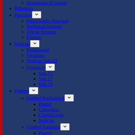
Pagamento de quotas
Bilheteira
Parceiros
Patrocinador Principal
Technical Sponsor
Oficial Sponsor
ESports
Notícias
Profissional
Feminino
Notícias Sub-23
Formação
Sub-15
Sub-17
Sub-19
Futebol
Futebol Profissional
Plantel
Calendário
Classificação
Notícias
Futebol Feminino
Plantel