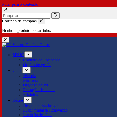
Pular para o conteúdo
No
Carrinho de compras
results
Nenhum produto no carrinho.
SDUQ
Contrato de Sociedade
Órgãos de gestão
Clube
História
Palmarés
Órgãos Sociais
Prestação de contas
Estatutos
Sócios
Descontos Exclusivos
Lugar Anual & Renovação
Inscrição de sócio