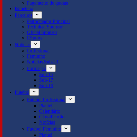
Pagamento de quotas
Bilheteira
Parceiros
Patrocinador Principal
Technical Sponsor
Oficial Sponsor
ESports
Notícias
Profissional
Feminino
Notícias Sub-23
Formação
Sub-15
Sub-17
Sub-19
Futebol
Futebol Profissional
Plantel
Calendário
Classificação
Notícias
Futebol Feminino
Plantel