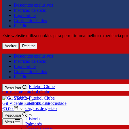
Descontos exclusivos
Inscrição de sócio
Loja Online
Corrida dos Galos
Estádio
Este website utiliza cookies para permitir uma melhor experiência por 
Aceitar
Rejeitar
Descontos exclusivos
Inscrição de sócio
Loja Online
Corrida dos Galos
Estádio
Pesquisar
Gil Vicente Futebol Clube
SDUQ
Gil Vicente Futebol Clube
Contrato de Sociedade
Órgãos de gestão
€
0,00
Clube
Pesquisar
História
Menu
Palmarés