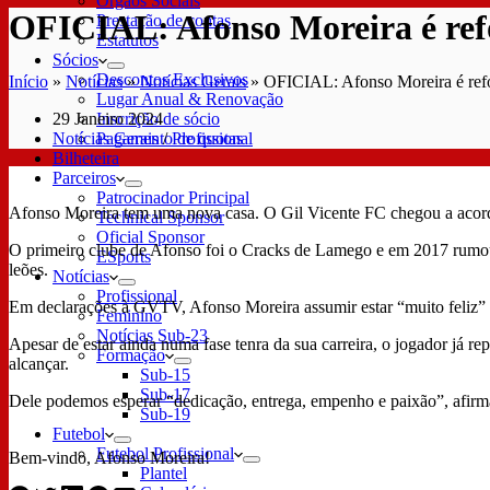
Órgãos Sociais
OFICIAL: Afonso Moreira é ref
Prestação de contas
Estatutos
Sócios
Descontos Exclusivos
Início
»
Notícias
»
Notícias Gerais
»
OFICIAL: Afonso Moreira é ref
Lugar Anual & Renovação
29 Janeiro 2024
Inscrição de sócio
Notícias Gerais
/
Profissional
Pagamento de quotas
Bilheteira
Parceiros
Patrocinador Principal
Afonso Moreira tem uma nova casa. O Gil Vicente FC chegou a acordo
Technical Sponsor
Oficial Sponsor
O primeiro clube de Afonso foi o Cracks de Lamego e em 2017 rumou a
ESports
leões.
Notícias
Profissional
Em declarações à GVTV, Afonso Moreira assumir estar “muito feliz” r
Feminino
Notícias Sub-23
Apesar de estar ainda numa fase tenra da sua carreira, o jogador já re
Formação
alcançar.
Sub-15
Sub-17
Dele podemos esperar “dedicação, entrega, empenho e paixão”, afirma
Sub-19
Futebol
Futebol Profissional
Bem-vindo, Afonso Moreira!
Plantel