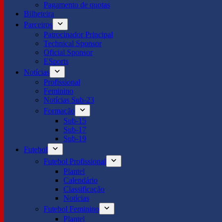
Pagamento de quotas
Bilheteira
Parceiros
Patrocinador Principal
Technical Sponsor
Oficial Sponsor
ESports
Notícias
Profissional
Feminino
Notícias Sub-23
Formação
Sub-15
Sub-17
Sub-19
Futebol
Futebol Profissional
Plantel
Calendário
Classificação
Notícias
Futebol Feminino
Plantel