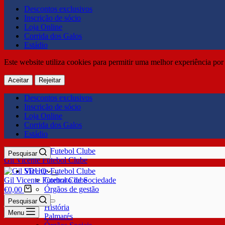
Descontos exclusivos
Inscrição de sócio
Loja Online
Corrida dos Galos
Estádio
Este website utiliza cookies para permitir uma melhor experiência por 
Aceitar
Rejeitar
Descontos exclusivos
Inscrição de sócio
Loja Online
Corrida dos Galos
Estádio
Pesquisar
Gil Vicente Futebol Clube
SDUQ
Gil Vicente Futebol Clube
Contrato de Sociedade
Órgãos de gestão
€
0,00
Clube
Pesquisar
História
Menu
Palmarés