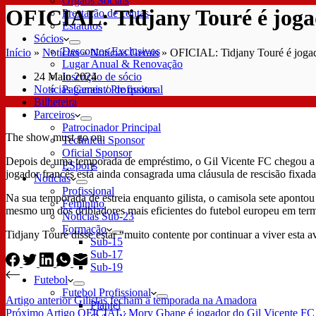
Órgãos Sociais
OFICIAL: Tidjany Touré é jogado
Prestação de contas
Estatutos
Sócios
Descontos Exclusivos
Início
»
Notícias
»
Notícias Gerais
»
OFICIAL: Tidjany Touré é jogador
Lugar Anual & Renovação
24 Maio 2024
Inscrição de sócio
Notícias Gerais
/
Profissional
Pagamento de quotas
Bilheteira
Parceiros
Patrocinador Principal
The show must go on.
Technical Sponsor
Oficial Sponsor
Depois de uma temporada de empréstimo, o Gil Vicente FC chegou a ac
ESports
jogador francês está ainda consagrada uma cláusula de rescisão fixad
Notícias
Profissional
Na sua temporada de estreia enquanto gilista, o camisola sete aponto
Feminino
mesmo um dos dribladores mais eficientes do futebol europeu em termo
Notícias Sub-23
Formação
Tidjany Touré disse estar “muito contente por continuar a viver esta
Sub-15
Sub-17
Sub-19
Futebol
Futebol Profissional
Artigo
anterior
Gilistas fecham a temporada na Amadora
Plantel
Próximo
Artigo
OFICIAL: Mory Gbane é jogador do Gil Vicente FC