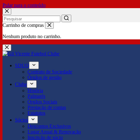
Pular para o conteúdo
No
Carrinho de compras
results
Nenhum produto no carrinho.
SDUQ
Contrato de Sociedade
Órgãos de gestão
Clube
História
Palmarés
Órgãos Sociais
Prestação de contas
Estatutos
Sócios
Descontos Exclusivos
Lugar Anual & Renovação
Inscrição de sócio