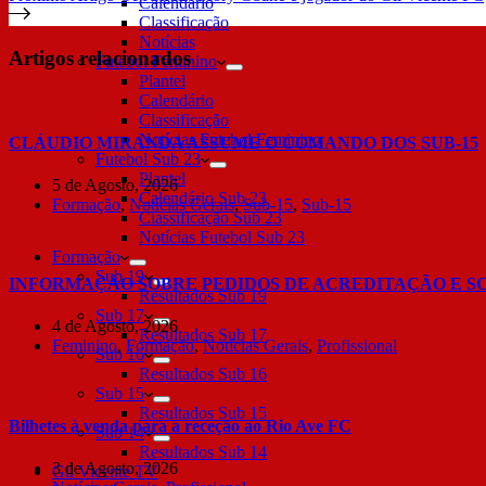
Calendário
Classificação
Notícias
Artigos relacionados
Futebol Feminino
Plantel
Calendário
Classificação
Notícias Futebol Feminino
CLÁUDIO MIRANDA ASSUME O COMANDO DOS SUB-15
Futebol Sub 23
Plantel
5 de Agosto, 2026
Calendário Sub 23
Formação
,
Notícias Gerais
,
Sub-15
,
Sub-15
Classificação Sub 23
Notícias Futebol Sub 23
Formação
Sub 19
INFORMAÇÃO SOBRE PEDIDOS DE ACREDITAÇÃO E S
Resultados Sub 19
Sub 17
4 de Agosto, 2026
Resultados Sub 17
Feminino
,
Formação
,
Notícias Gerais
,
Profissional
Sub 16
Resultados Sub 16
Sub 15
Resultados Sub 15
Bilhetes à venda para a receção ao Rio Ave FC
Sub 14
Resultados Sub 14
3 de Agosto, 2026
Gil Vicente TV