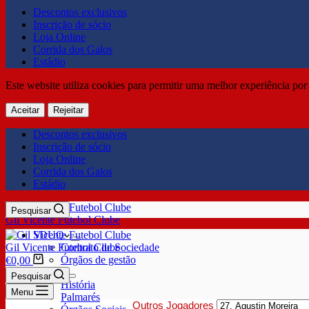
Descontos exclusivos
Inscrição de sócio
Loja Online
Corrida dos Galos
Estádio
Este website utiliza cookies para permitir uma melhor experiência por 
Aceitar
Rejeitar
Descontos exclusivos
Inscrição de sócio
Loja Online
Corrida dos Galos
Estádio
Pesquisar
Gil Vicente Futebol Clube
SDUQ
Gil Vicente Futebol Clube
Contrato de Sociedade
Órgãos de gestão
€
0,00
Clube
Pesquisar
História
Menu
Palmarés
Outros Jogadores