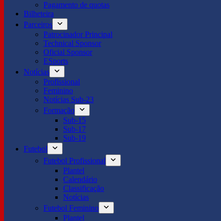
Pagamento de quotas
Bilheteira
Parceiros
Patrocinador Principal
Technical Sponsor
Oficial Sponsor
ESports
Notícias
Profissional
Feminino
Notícias Sub-23
Formação
Sub-15
Sub-17
Sub-19
Futebol
Futebol Profissional
Plantel
Calendário
Classificação
Notícias
Futebol Feminino
Plantel