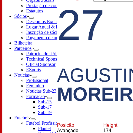
Órgãos Sociais
27
Prestação de contas
Estatutos
Sócios
Descontos Exclusivos
Lugar Anual & Renovação
Inscrição de sócio
Pagamento de quotas
Bilheteira
Parceiros
Patrocinador Principal
Technical Sponsor
Oficial Sponsor
AGUSTI
ESports
Notícias
Profissional
Feminino
MOREI
Notícias Sub-23
Formação
Sub-15
Sub-17
Sub-19
Futebol
Futebol Profissional
Posição
Height
Plantel
Avançado
174