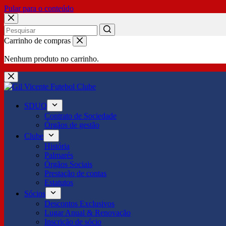
Pular para o conteúdo
No
Carrinho de compras
results
Nenhum produto no carrinho.
SDUQ
Contrato de Sociedade
Órgãos de gestão
Clube
História
Palmarés
Órgãos Sociais
Prestação de contas
Estatutos
Sócios
Descontos Exclusivos
Lugar Anual & Renovação
Inscrição de sócio