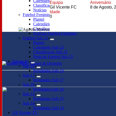
Calendário
Equipa
Aniversário
Classificação
Gil Vicente FC
8 de Agosto, 
Notícias
Idade
Futebol Feminino
0
Plantel
Calendário
Classificação
Notícias Futebol Feminino
Futebol Sub 23
Plantel
Calendário Sub 23
Classificação Sub 23
Notícias Futebol Sub 23
Formação
Sub 19
Resultados Sub 19
Sub 17
Resultados Sub 17
Sub 16
Resultados Sub 16
Sub 15
Resultados Sub 15
Sub 14
Resultados Sub 14
Gil Vicente TV