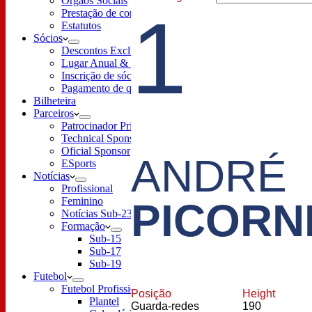
Órgãos Sociais
1
Prestação de contas
Estatutos
Sócios
Descontos Exclusivos
Lugar Anual & Renovação
Inscrição de sócio
Pagamento de quotas
Bilheteira
Parceiros
Patrocinador Principal
Technical Sponsor
Oficial Sponsor
ANDRÉ
ESports
Notícias
Profissional
Feminino
PICORN
Notícias Sub-23
Formação
Sub-15
Sub-17
Sub-19
Futebol
Futebol Profissional
Posição
Height
Plantel
Guarda-redes
190