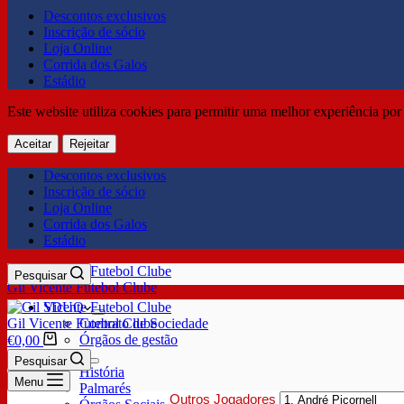
Descontos exclusivos
Inscrição de sócio
Loja Online
Corrida dos Galos
Estádio
Este website utiliza cookies para permitir uma melhor experiência por 
Aceitar
Rejeitar
Descontos exclusivos
Inscrição de sócio
Loja Online
Corrida dos Galos
Estádio
Pesquisar
Gil Vicente Futebol Clube
SDUQ
Gil Vicente Futebol Clube
Contrato de Sociedade
Órgãos de gestão
€
0,00
Clube
Pesquisar
História
Menu
Palmarés
Outros Jogadores