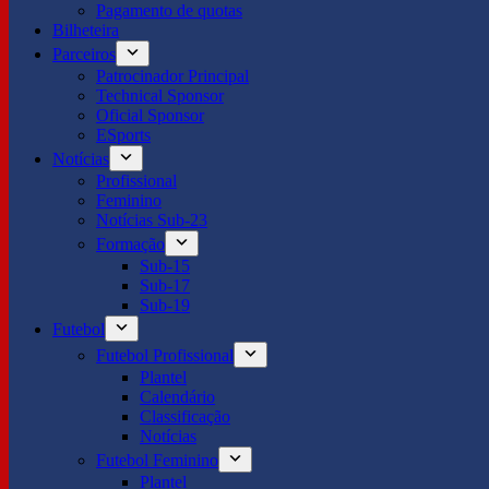
Pagamento de quotas
Bilheteira
Parceiros
Patrocinador Principal
Technical Sponsor
Oficial Sponsor
ESports
Notícias
Profissional
Feminino
Notícias Sub-23
Formação
Sub-15
Sub-17
Sub-19
Futebol
Futebol Profissional
Plantel
Calendário
Classificação
Notícias
Futebol Feminino
Plantel