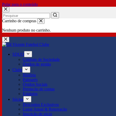
Pular para o conteúdo
No
Carrinho de compras
results
Nenhum produto no carrinho.
SDUQ
Contrato de Sociedade
Órgãos de gestão
Clube
História
Palmarés
Órgãos Sociais
Prestação de contas
Estatutos
Sócios
Descontos Exclusivos
Lugar Anual & Renovação
Inscrição de sócio