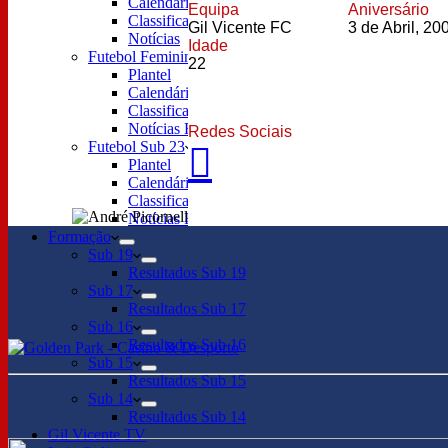
Calendário
Equipa
Aniversário
Classificação
Gil Vicente FC
3 de Abril, 20
Notícias
Idade
Futebol Feminino
22
Plantel
Calendário
Classificação
Notícias Futebol Feminino
Redes Sociais
Futebol Sub 23
Plantel
Calendário Sub 23
Classificação Sub 23
Notícias Futebol Sub 23
Formação
Sub 19
Resultados Sub 19
Sub 17
Resultados Sub 17
Sub 16
Resultados Sub 16
Sub 15
Resultados Sub 15
Sub 14
Resultados Sub 14
Gil Vicente TV