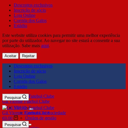
Descontos exclusivos
Inscrição de sócio
Loja Online
Corrida dos Galos
Estádio
Este website utiliza cookies para permitir uma melhor experiência
por parte do utilizador. Ao navegar no site estará a consentir a sua
utilização. Sabe mais
aqui
.
Aceitar
Rejeitar
Descontos exclusivos
Inscrição de sócio
Loja Online
Corrida dos Galos
Estádio
Pesquisar
Gil Vicente Futebol Clube
SDUQ
Gil Vicente Futebol Clube
Contrato de Sociedade
Órgãos de gestão
€
0,00
Clube
Pesquisar