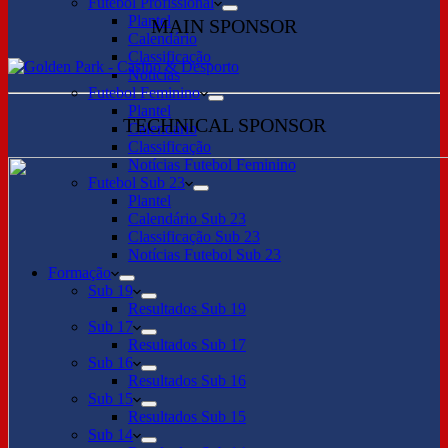
Futebol Profissional
Plantel
MAIN SPONSOR
Calendário
Classificação
Notícias
Futebol Feminino
Plantel
TECHNICAL SPONSOR
Calendário
Classificação
Notícias Futebol Feminino
Futebol Sub 23
Plantel
Calendário Sub 23
Classificação Sub 23
Notícias Futebol Sub 23
Formação
Sub 19
Resultados Sub 19
Sub 17
Resultados Sub 17
Sub 16
Resultados Sub 16
Sub 15
Resultados Sub 15
Sub 14