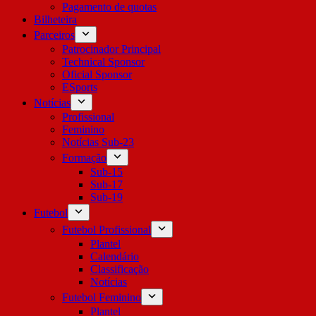
Pagamento de quotas
Bilheteira
Parceiros
Patrocinador Principal
Technical Sponsor
Oficial Sponsor
ESports
Notícias
Profissional
Feminino
Notícias Sub-23
Formação
Sub-15
Sub-17
Sub-19
Futebol
Futebol Profissional
Plantel
Calendário
Classificação
Notícias
Futebol Feminino
Plantel