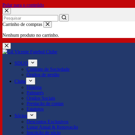
Pular para o conteúdo
No
Carrinho de compras
results
Nenhum produto no carrinho.
SDUQ
Contrato de Sociedade
Órgãos de gestão
Clube
História
Palmarés
Órgãos Sociais
Prestação de contas
Estatutos
Sócios
Descontos Exclusivos
Lugar Anual & Renovação
Inscrição de sócio