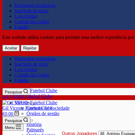
Descontos exclusivos
Inscrição de sócio
Loja Online
Corrida dos Galos
Estádio
Este website utiliza cookies para permitir uma melhor experiência por 
Aceitar
Rejeitar
Descontos exclusivos
Inscrição de sócio
Loja Online
Corrida dos Galos
Estádio
Pesquisar
Gil Vicente Futebol Clube
SDUQ
Gil Vicente Futebol Clube
Contrato de Sociedade
Órgãos de gestão
€
0,00
Clube
Pesquisar
História
Menu
Palmarés
Outros Jogadores