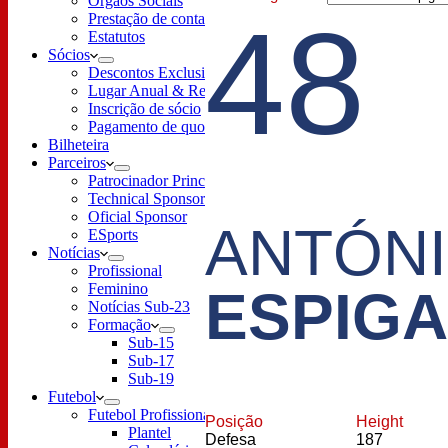
Órgãos Sociais
48
Prestação de contas
Estatutos
Sócios
Descontos Exclusivos
Lugar Anual & Renovação
Inscrição de sócio
Pagamento de quotas
Bilheteira
Parceiros
Patrocinador Principal
Technical Sponsor
Oficial Sponsor
ANTÓN
ESports
Notícias
Profissional
Feminino
ESPIG
Notícias Sub-23
Formação
Sub-15
Sub-17
Sub-19
Futebol
Futebol Profissional
Posição
Height
Plantel
Defesa
187