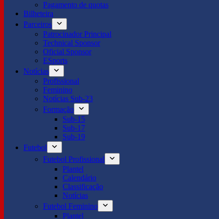
Pagamento de quotas
Bilheteira
Parceiros
Patrocinador Principal
Technical Sponsor
Oficial Sponsor
ESports
Notícias
Profissional
Feminino
Notícias Sub-23
Formação
Sub-15
Sub-17
Sub-19
Futebol
Futebol Profissional
Plantel
Calendário
Classificação
Notícias
Futebol Feminino
Plantel