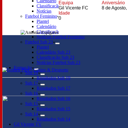
Calendário
Equipa
Aniversário
Classificação
Gil Vicente FC
8 de Agosto,
Notícias
Idade
Futebol Feminino
0
Plantel
Calendário
Classificação
Notícias Futebol Feminino
Futebol Sub 23
Plantel
Calendário Sub 23
Classificação Sub 23
Notícias Futebol Sub 23
Formação
Sub 19
Resultados Sub 19
Sub 17
Resultados Sub 17
Sub 16
Resultados Sub 16
Sub 15
Resultados Sub 15
Sub 14
Resultados Sub 14
Gil Vicente TV