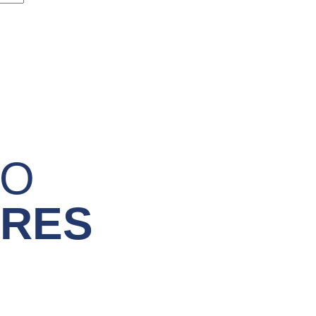
IO
ARES