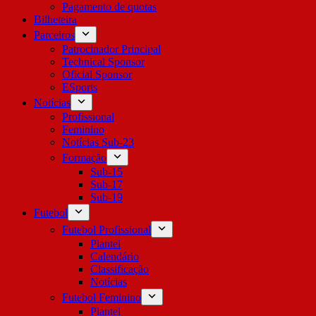
Pagamento de quotas
Bilheteira
Parceiros
Patrocinador Principal
Technical Sponsor
Oficial Sponsor
ESports
Notícias
Profissional
Feminino
Notícias Sub-23
Formação
Sub-15
Sub-17
Sub-19
Futebol
Futebol Profissional
Plantel
Calendário
Classificação
Notícias
Futebol Feminino
Plantel