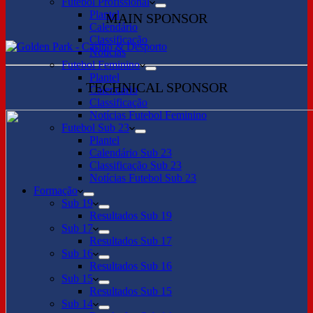
Futebol Profissional
Plantel
MAIN SPONSOR
Calendário
Classificação
Notícias
Futebol Feminino
Plantel
TECHNICAL SPONSOR
Calendário
Classificação
Notícias Futebol Feminino
Futebol Sub 23
Plantel
Calendário Sub 23
Classificação Sub 23
Notícias Futebol Sub 23
Formação
Sub 19
Resultados Sub 19
Sub 17
Resultados Sub 17
Sub 16
Resultados Sub 16
Sub 15
Resultados Sub 15
Sub 14