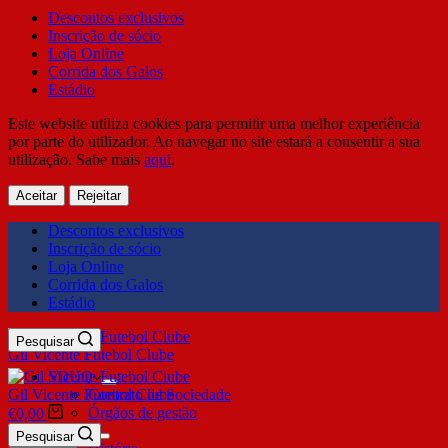
Descontos exclusivos
Inscrição de sócio
Loja Online
Corrida dos Galos
Estádio
Este website utiliza cookies para permitir uma melhor experiência
por parte do utilizador. Ao navegar no site estará a consentir a sua
utilização. Sabe mais
aqui
.
Aceitar
Rejeitar
Descontos exclusivos
Inscrição de sócio
Loja Online
Corrida dos Galos
Estádio
Pesquisar
Gil Vicente Futebol Clube
SDUQ
Gil Vicente Futebol Clube
Contrato de Sociedade
Órgãos de gestão
€
0,00
Clube
Pesquisar