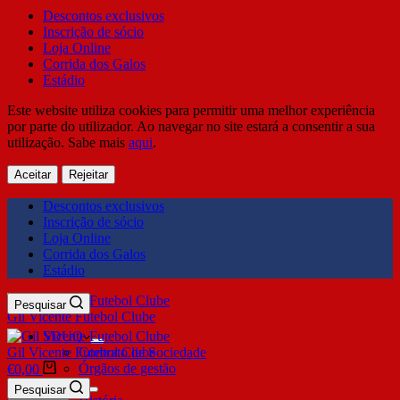
Descontos exclusivos
Inscrição de sócio
Loja Online
Corrida dos Galos
Estádio
Este website utiliza cookies para permitir uma melhor experiência
por parte do utilizador. Ao navegar no site estará a consentir a sua
utilização. Sabe mais
aqui
.
Aceitar
Rejeitar
Descontos exclusivos
Inscrição de sócio
Loja Online
Corrida dos Galos
Estádio
Pesquisar
Gil Vicente Futebol Clube
SDUQ
Gil Vicente Futebol Clube
Contrato de Sociedade
Órgãos de gestão
€
0,00
Clube
Pesquisar