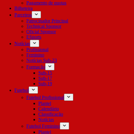
Pagamento de quotas
Bilheteira
Parceiros
Patrocinador Principal
Technical Sponsor
Oficial Sponsor
ESports
Notícias
Profissional
Feminino
Notícias Sub-23
Formação
Sub-15
Sub-17
Sub-19
Futebol
Futebol Profissional
Plantel
Calendário
Classificação
Notícias
Futebol Feminino
Plantel