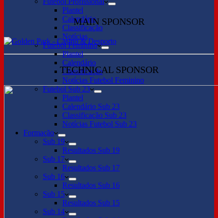
Futebol Profissional
Plantel
Calendário
MAIN SPONSOR
Classificação
Notícias
Futebol Feminino
Plantel
Calendário
TECHNICAL SPONSOR
Classificação
Notícias Futebol Feminino
Futebol Sub 23
Plantel
Calendário Sub 23
Classificação Sub 23
Notícias Futebol Sub 23
Formação
Sub 19
Resultados Sub 19
Sub 17
Resultados Sub 17
Sub 16
Resultados Sub 16
Sub 15
Resultados Sub 15
Sub 14