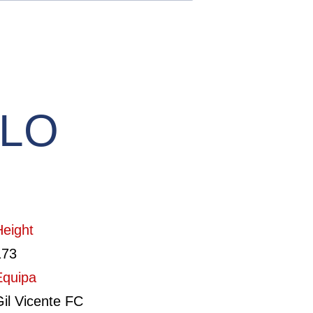
LO
Height
173
Equipa
Gil Vicente FC