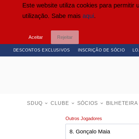
Este website utiliza cookies para permitir
P
utilização. Sabe mais
aqui
.
u
l
Aceitar
Rejeitar
a
r
DESCONTOS EXCLUSIVOS
INSCRIÇÃO DE SÓCIO
LO
p
a
r
a
o
SDUQ
CLUBE
SÓCIOS
BILHETEIRA
c
Outros Jogadores
o
n