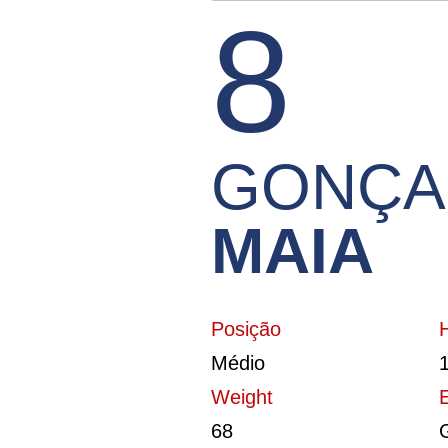
8
t
e
ú
d
o
GONÇA
MAIA
Posição
Médio
Weight
68