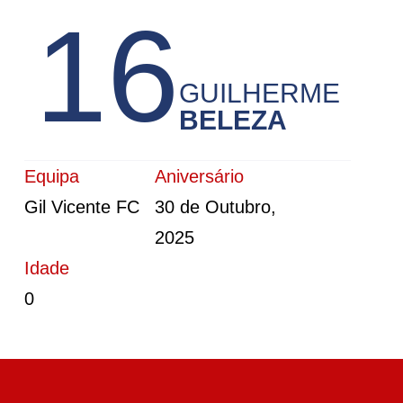
16
t
e
ú
GUILHERME
d
BELEZA
o
Equipa
Aniversário
Gil Vicente FC
30 de Outubro,
2025
Idade
0