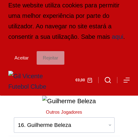
Este website utiliza cookies para permitir
P
uma melhor experiência por parte do
u
utilizador. Ao navegar no site estará a
l
consentir a sua utilização. Sabe mais
aqui
.
a
r
Aceitar
Rejeitar
p
a
€
0,00
r
a
o
Outros Jogadores
c
o
n