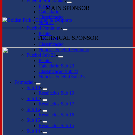
Futebol Profissional
Plantel
MAIN SPONSOR
Calendário
Classificação
Notícias
Futebol Feminino
Plantel
TECHNICAL SPONSOR
Calendário
Classificação
Notícias Futebol Feminino
Futebol Sub 23
Plantel
Calendário Sub 23
Classificação Sub 23
Notícias Futebol Sub 23
Formação
Sub 19
Resultados Sub 19
Sub 17
Resultados Sub 17
Sub 16
Resultados Sub 16
Sub 15
Resultados Sub 15
Sub 14