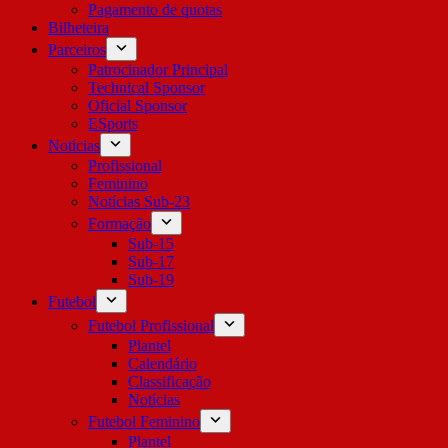
Pagamento de quotas
Bilheteira
Parceiros
Patrocinador Principal
Technical Sponsor
Oficial Sponsor
ESports
Notícias
Profissional
Feminino
Notícias Sub-23
Formação
Sub-15
Sub-17
Sub-19
Futebol
Futebol Profissional
Plantel
Calendário
Classificação
Notícias
Futebol Feminino
Plantel