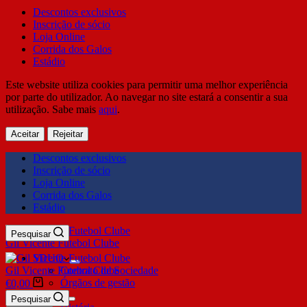
Descontos exclusivos
Inscrição de sócio
Loja Online
Corrida dos Galos
Estádio
Este website utiliza cookies para permitir uma melhor experiência
por parte do utilizador. Ao navegar no site estará a consentir a sua
utilização. Sabe mais
aqui
.
Aceitar
Rejeitar
Descontos exclusivos
Inscrição de sócio
Loja Online
Corrida dos Galos
Estádio
Pesquisar
Gil Vicente Futebol Clube
SDUQ
Gil Vicente Futebol Clube
Contrato de Sociedade
Órgãos de gestão
€
0,00
Clube
Pesquisar