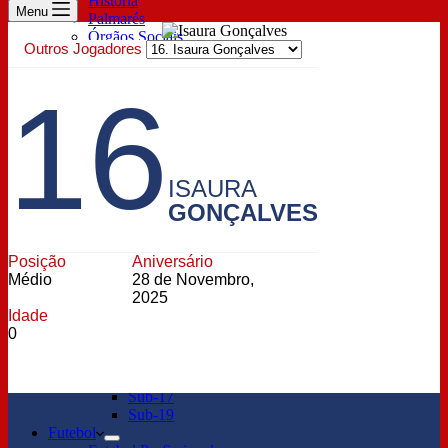
História
Menu
Palmarés
Órgãos Sociais
Outros Jogadores
Prestação de contas
Estatutos
16
Sócios
Descontos Exclusivos
Lugar Anual & Renovação
Inscrição de sócio
Pagamento de quotas
Bilheteira
ISAURA
Parceiros
GONÇALVES
Patrocinador Principal
Technical Sponsor
Oficial Sponsor
Posição
Aniversário
ESports
Médio
28 de Novembro,
Notícias
2025
Profissional
Idade
Feminino
0
Notícias Sub-23
Formação
Sub-15
Sub-17
Sub-19
Futebol