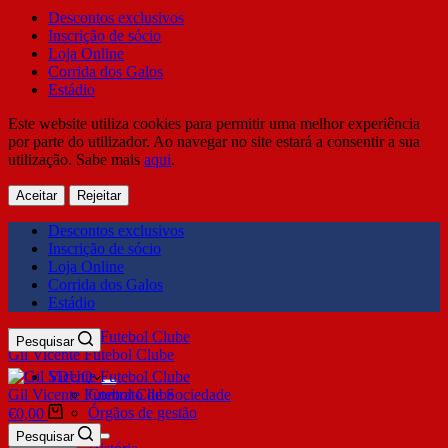
Descontos exclusivos
Inscrição de sócio
Loja Online
Corrida dos Galos
Estádio
Este website utiliza cookies para permitir uma melhor experiência
por parte do utilizador. Ao navegar no site estará a consentir a sua
utilização. Sabe mais
aqui
.
Aceitar
Rejeitar
Descontos exclusivos
Inscrição de sócio
Loja Online
Corrida dos Galos
Estádio
Pesquisar
Gil Vicente Futebol Clube
SDUQ
Gil Vicente Futebol Clube
Contrato de Sociedade
Órgãos de gestão
€
0,00
Clube
Pesquisar