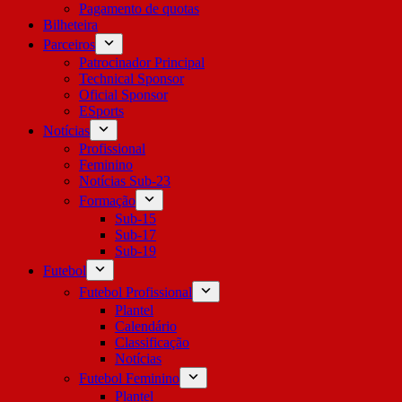
Pagamento de quotas
Bilheteira
Parceiros
Patrocinador Principal
Technical Sponsor
Oficial Sponsor
ESports
Notícias
Profissional
Feminino
Notícias Sub-23
Formação
Sub-15
Sub-17
Sub-19
Futebol
Futebol Profissional
Plantel
Calendário
Classificação
Notícias
Futebol Feminino
Plantel