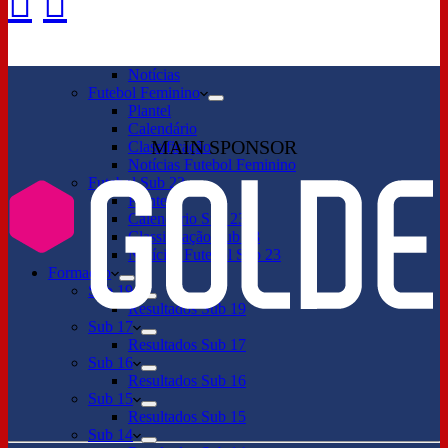
Futebol Profissional
Plantel
Calendário
Classificação
Notícias
Futebol Feminino
Plantel
Calendário
MAIN SPONSOR
Classificação
Notícias Futebol Feminino
Futebol Sub 23
Plantel
Calendário Sub 23
Classificação Sub 23
Notícias Futebol Sub 23
Formação
Sub 19
Resultados Sub 19
Sub 17
Resultados Sub 17
Sub 16
Resultados Sub 16
Sub 15
Resultados Sub 15
Sub 14