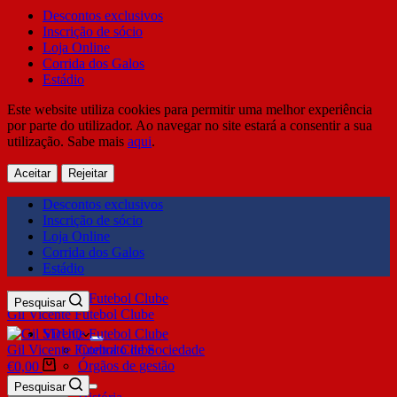
Descontos exclusivos
Inscrição de sócio
Loja Online
Corrida dos Galos
Estádio
Este website utiliza cookies para permitir uma melhor experiência
por parte do utilizador. Ao navegar no site estará a consentir a sua
utilização. Sabe mais
aqui
.
Aceitar
Rejeitar
Descontos exclusivos
Inscrição de sócio
Loja Online
Corrida dos Galos
Estádio
Pesquisar
Gil Vicente Futebol Clube
SDUQ
Gil Vicente Futebol Clube
Contrato de Sociedade
Órgãos de gestão
€
0,00
Clube
Pesquisar