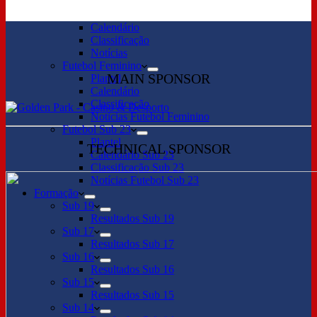
Futebol Profissional
Plantel
Calendário
Classificação
Notícias
Futebol Feminino
MAIN SPONSOR
Plantel
Calendário
Classificação
Notícias Futebol Feminino
Futebol Sub 23
Plantel
TECHNICAL SPONSOR
Calendário Sub 23
Classificação Sub 23
Notícias Futebol Sub 23
Formação
Sub 19
Resultados Sub 19
Sub 17
Resultados Sub 17
Sub 16
Resultados Sub 16
Sub 15
Resultados Sub 15
Sub 14