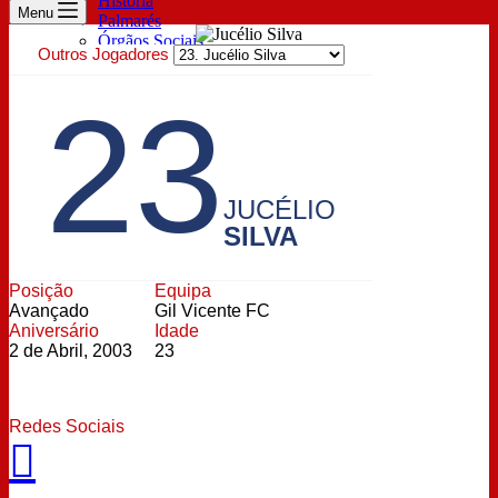
História
Menu
Palmarés
Órgãos Sociais
Outros Jogadores
Prestação de contas
Estatutos
23
Sócios
Descontos Exclusivos
Lugar Anual & Renovação
Inscrição de sócio
Pagamento de quotas
Bilheteira
JUCÉLIO
Parceiros
SILVA
Patrocinador Principal
Technical Sponsor
Oficial Sponsor
Posição
Equipa
ESports
Avançado
Gil Vicente FC
Notícias
Aniversário
Idade
Profissional
2 de Abril, 2003
23
Feminino
Notícias Sub-23
Formação
Sub-15
Redes Sociais
Sub-17
Sub-19
Futebol