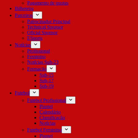
Pagamento de quotas
Bilheteira
Parceiros
Patrocinador Principal
Technical Sponsor
Oficial Sponsor
ESports
Notícias
Profissional
Feminino
Notícias Sub-23
Formação
Sub-15
Sub-17
Sub-19
Futebol
Futebol Profissional
Plantel
Calendário
Classificação
Notícias
Futebol Feminino
Plantel