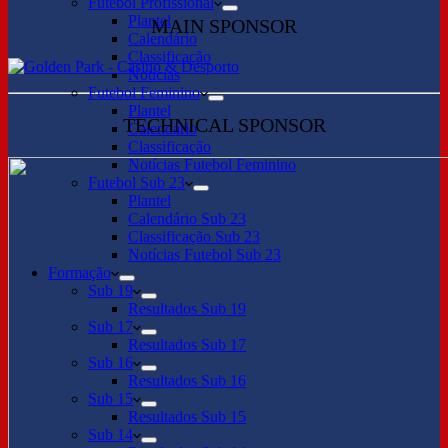
Futebol Profissional
Plantel
MAIN SPONSOR
Calendário
Classificação
Notícias
Futebol Feminino
Plantel
TECHNICAL SPONSOR
Calendário
Classificação
Notícias Futebol Feminino
Futebol Sub 23
Plantel
Calendário Sub 23
Classificação Sub 23
Notícias Futebol Sub 23
Formação
Sub 19
Resultados Sub 19
Sub 17
Resultados Sub 17
Sub 16
Resultados Sub 16
Sub 15
Resultados Sub 15
Sub 14