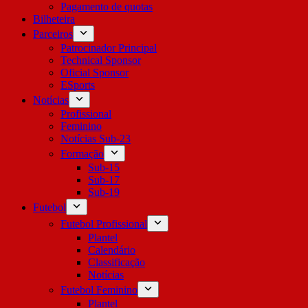
Pagamento de quotas
Bilheteira
Parceiros
Patrocinador Principal
Technical Sponsor
Oficial Sponsor
ESports
Notícias
Profissional
Feminino
Notícias Sub-23
Formação
Sub-15
Sub-17
Sub-19
Futebol
Futebol Profissional
Plantel
Calendário
Classificação
Notícias
Futebol Feminino
Plantel