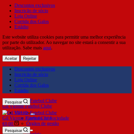
Descontos exclusivos
Inscrição de sócio
Loja Online
Corrida dos Galos
Estádio
Este website utiliza cookies para permitir uma melhor experiência
por parte do utilizador. Ao navegar no site estará a consentir a sua
utilização. Sabe mais
aqui
.
Aceitar
Rejeitar
Descontos exclusivos
Inscrição de sócio
Loja Online
Corrida dos Galos
Estádio
Pesquisar
Gil Vicente Futebol Clube
SDUQ
Gil Vicente Futebol Clube
Contrato de Sociedade
Órgãos de gestão
€
0,00
Clube
Pesquisar