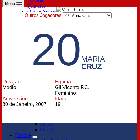
História
Menu
Palmarés
Órgãos Sociais
Outros Jogadores
Prestação de contas
Estatutos
20
Sócios
Descontos Exclusivos
Lugar Anual & Renovação
Inscrição de sócio
Pagamento de quotas
Bilheteira
MARIA
Parceiros
CRUZ
Patrocinador Principal
Technical Sponsor
Oficial Sponsor
Posição
Equipa
ESports
Médio
Gil Vicente F.C.
Notícias
Feminino
Profissional
Aniversário
Idade
Feminino
30 de Janeiro, 2007
19
Notícias Sub-23
Formação
Sub-15
Sub-17
Sub-19
Futebol