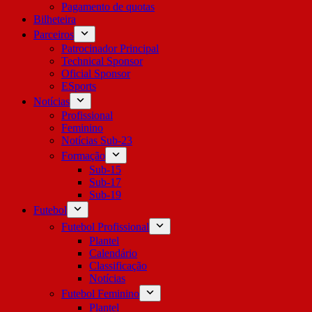
Pagamento de quotas
Bilheteira
Parceiros
Patrocinador Principal
Technical Sponsor
Oficial Sponsor
ESports
Notícias
Profissional
Feminino
Notícias Sub-23
Formação
Sub-15
Sub-17
Sub-19
Futebol
Futebol Profissional
Plantel
Calendário
Classificação
Notícias
Futebol Feminino
Plantel