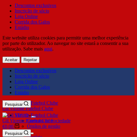
Descontos exclusivos
Inscrição de sócio
Loja Online
Corrida dos Galos
Estádio
Este website utiliza cookies para permitir uma melhor experiência
por parte do utilizador. Ao navegar no site estará a consentir a sua
utilização. Sabe mais
aqui
.
Aceitar
Rejeitar
Descontos exclusivos
Inscrição de sócio
Loja Online
Corrida dos Galos
Estádio
Pesquisar
Gil Vicente Futebol Clube
SDUQ
Gil Vicente Futebol Clube
Contrato de Sociedade
Órgãos de gestão
€
0,00
Clube
Pesquisar