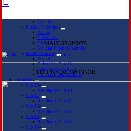
Futebol Profissional
Plantel
Calendário
Classificação
Notícias
Futebol Feminino
Plantel
Calendário
MAIN SPONSOR
Classificação
Notícias Futebol Feminino
Futebol Sub 23
Plantel
Calendário Sub 23
Classificação Sub 23
TECHNICAL SPONSOR
Notícias Futebol Sub 23
Formação
Sub 19
Resultados Sub 19
Sub 17
Resultados Sub 17
Sub 16
Resultados Sub 16
Sub 15
Resultados Sub 15
Sub 14